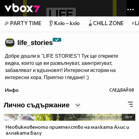
Member of
👾
🎉 PARTY TIME
👂 Клю – клю
🪀CHILL ZONE
⭐Li
life_stories
Добре дошли в "LIFE STORIES"! Тук ще откриете
видеа, които ще ви развълнуват, заинтригуват,
забавляват и вдъхновят! Интересни истории на
интересни хора. Приятно гледане! :)
Инфо
СЛЕДВАЙ
68
Лично съдържание
05:17
Необикновеното приятелство на малката Алис и
алпаката Балу