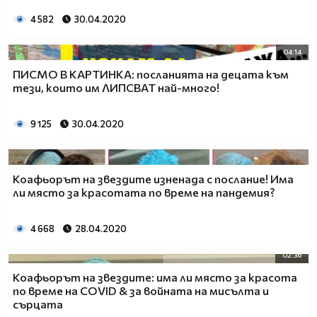
4 582
30.04.2020
04:14
ПИСМО В КАРТИНКА: посланията на децата към
тези, които им ЛИПСВАТ най-много!
9 125
30.04.2020
Коафьорът на звездите изненада с послание! Има
ли място за красотата по време на пандемия?
4 668
28.04.2020
02:36
Коафьорът на звездите: има ли място за красота
по време на COVID & за войната на мисълта и
сърцата