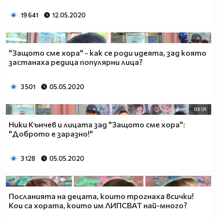
19 641
12.05.2020
"Защото сме хора" - как се роди идеята, зад която
застанаха редица популярни лица?
3 501
05.05.2020
03:01
Ники Кънчев и лицата зад "Защото сме хора":
"Доброто е заразно!"
3 128
05.05.2020
Посланията на децата, които трогнаха всички!
Кои са хората, които им ЛИПСВАТ най-много?