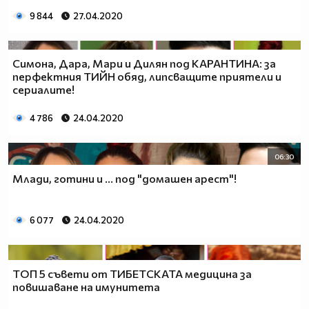
9 844
27.04.2020
Симона, Дара, Мари и Дилян под КАРАНТИНА: за
перфектния ТИЙН обяд, липсващите приятели и
сериалите!
4 786
24.04.2020
06:30
Млади, готини и ... под "домашен арест"!
6 077
24.04.2020
ТОП 5 съвети от ТИБЕТСКАТА медицина за
повишаване на имунитета