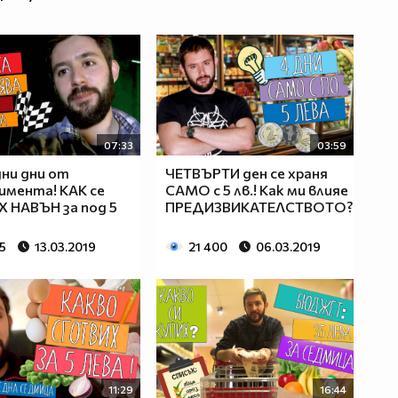
07:33
03:59
ни дни от
ЧЕТВЪРТИ ден се храня
имента! КАК се
САМО с 5 лв.! Как ми влияе
 НАВЪН за под 5
ПРЕДИЗВИКАТЕЛСТВОТО?
5
13.03.2019
21 400
06.03.2019
11:29
16:44