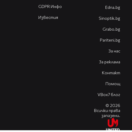
GDPR Инфо
Edna.bg
Известия
Sinoptik.bg
Grabo.bg
Pariteni.bg
За нас
За реклама
Контакт
Помощ
VBox7 блог
© 2026
Всички права
запазени.