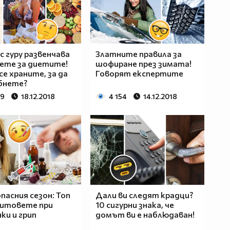
 гуру развенчава
Златните правила за
ете за диетите!
шофиране през зимата!
се храните, за да
Говорят експертите
бнете?
49
18.12.2018
4 154
14.12.2018
опасния сезон: Топ
Дали ви следят крадци?
митовете при
10 сигурни знака, че
ки и грип
домът ви е наблюдаван!