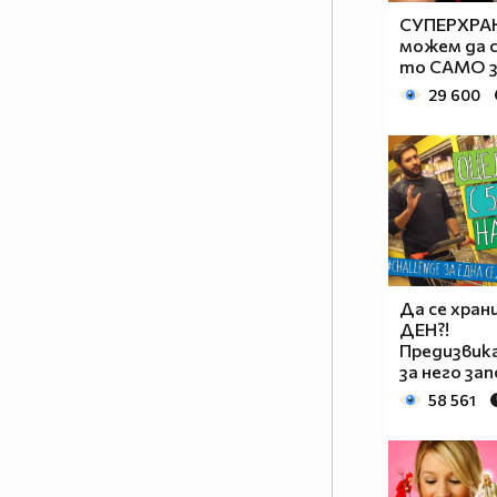
СУПЕРХРАН
можем да с
то САМО за
29 600
Да се хран
ДЕН?!
Предизви
за него зап
58 561