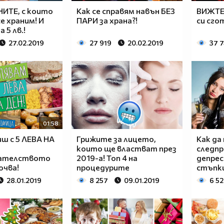
ИТЕ, с които
Как се справям навън БЕЗ
ВИЖТЕ
е храним! И
ПАРИ за храна?!
си сго
 5 лв.!
27.02.2019
27 919
20.02.2019
37 
01:58
иш с 5 ЛЕВА НА
Грижите за лицето,
Как да
които ще властват през
следп
кателството
2019-а! Топ 4 на
депрес
очва!
процедурите
стъпки
28.01.2019
8 257
09.01.2019
6 5