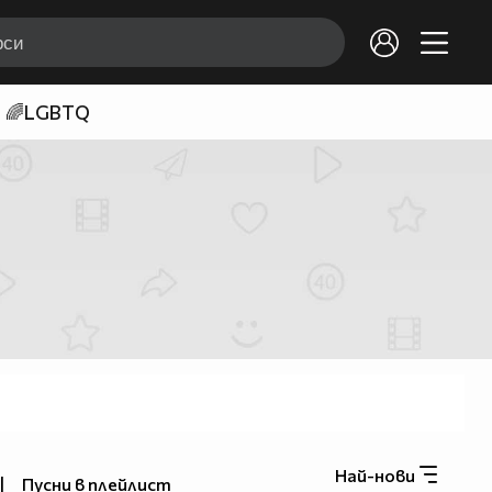
🌈LGBTQ
Най-нови
|
Пусни в плейлист