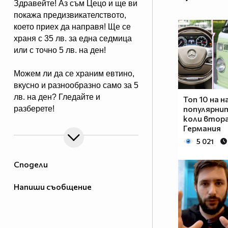
Здравейте! Аз съм Цецо и ще ви
покажа предизвикателството,
което приех да направя! Ще се
храня с 35 лв. за една седмица
или с точно 5 лв. на ден!
Можем ли да се храним евтино,
вкусно и разнообразно само за 5
лв. на ден? Гледайте и
Топ 10 на н
популярни
разберете!
коли втора
Германия
5 021
Сподели
Напиши съобщение