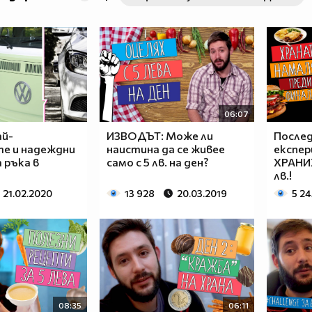
06:07
ай-
ИЗВОДЪТ: Може ли
Послед
те и надеждни
наистина да се живее
експер
 ръка в
само с 5 лв. на ден?
ХРАНИХ
лв.!
21.02.2020
13 928
20.03.2019
5 24
08:35
06:11