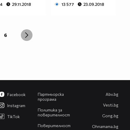
64
29.11.2018
13 577
23.09.2018
6
Партньорска
Abv.bg
Facebook
програма
Vesti.bg
Instagram
Политика за
поверителност
Gong.bg
TikTok
Поверителност
Оhnamama.bg