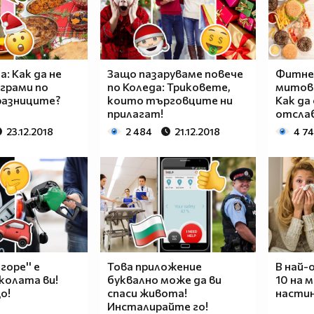
: Как да не
Защо пазаруваме повече
Фитнес
грами по
по Коледа: Триковете,
митов
разниците?
които търговците ни
Как да 
прилагат!
отсла
23.12.2018
2 484
21.12.2018
4 7
горе'' е
Това приложение
В най-
 колата ви!
буквално може да ви
10 на 
о!
спаси живота!
настин
Инсталирайте го!