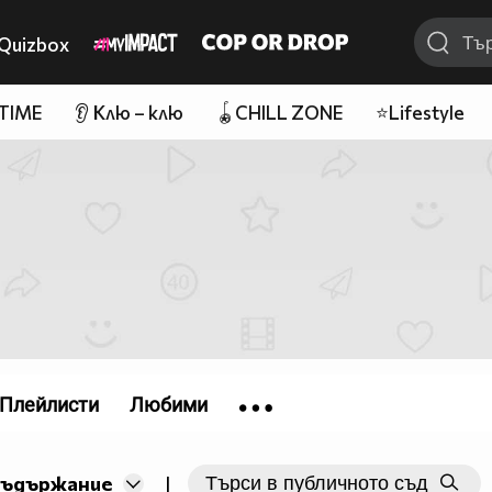
Quizbox
 TIME
👂 Клю – клю
🪀CHILL ZONE
⭐Lifestyle
Плейлисти
Любими
съдържание
|