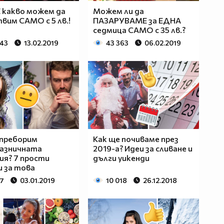
 какво можем да
Можем ли да
твим САМО с 5 лв.!
ПАЗАРУВАМЕ за ЕДНА
седмица САМО с 35 лв.?
743
13.02.2019
43 363
06.02.2019
 преборим
Как ще почиваме през
разничната
2019-а? Идеи за сливане и
ия? 7 прости
дълги уикенди
 за това
27
03.01.2019
10 018
26.12.2018