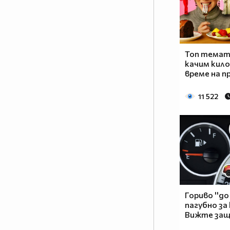
Топ темата
качим кило
време на п
11 522
Гориво ''до 
пагубно за
Вижте защ