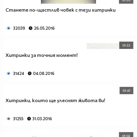
Станете по-щастлив човек с тези хитринки
32039
26.05.2016
01:22
Хитринки за точния момент!
31424
04.08.2016
01:47
Хитринки, които ще улеснят живота ви!
31255
31.03.2016
01:02