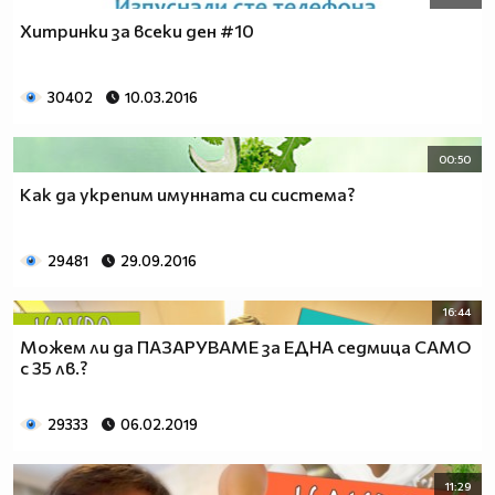
Хитринки за всеки ден #10
30402
10.03.2016
00:50
Как да укрепим имунната си система?
29481
29.09.2016
16:44
Можем ли да ПАЗАРУВАМЕ за ЕДНА седмица САМО
с 35 лв.?
29333
06.02.2019
11:29