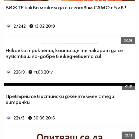
ВИЖТЕ какво можем да си сготвим САМО с 5 лв.!
27242
13.02.2019
00:53
Няколко трикчета, които ще те накарат да се
чувстваш по-добре в ежедневието си!
22619
11.03.2017
01:31
Превърни се в истински джентълмен с тези
хитринки
22173
30.06.2016
01:18