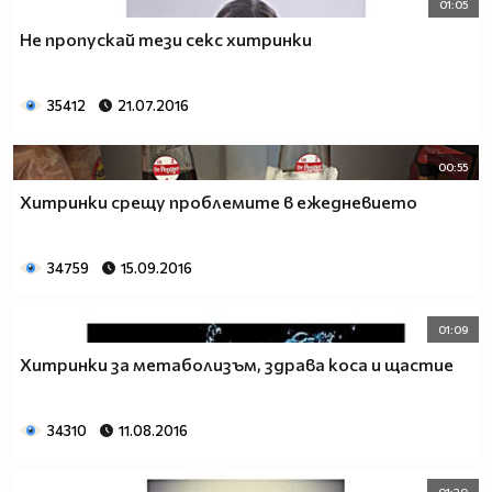
01:05
Не пропускай тези секс хитринки
35412
21.07.2016
00:55
Хитринки срещу проблемите в ежедневието
34759
15.09.2016
01:09
Хитринки за метаболизъм, здрава коса и щастие
34310
11.08.2016
01:20