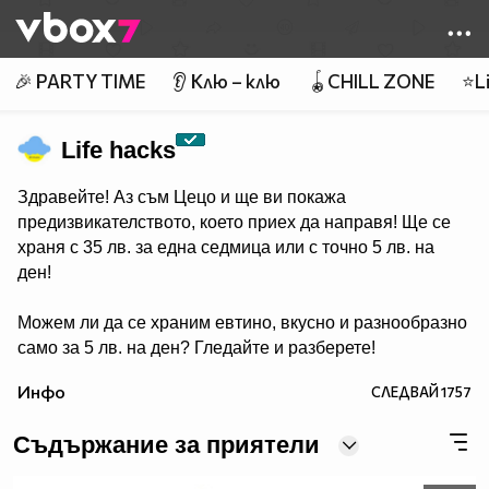
Member of
👾
🎉 PARTY TIME
👂 Клю – клю
🪀CHILL ZONE
⭐Li
Life hacks
Здравейте! Аз съм Цецо и ще ви покажа
предизвикателството, което приех да направя! Ще се
храня с 35 лв. за една седмица или с точно 5 лв. на
ден!
Можем ли да се храним евтино, вкусно и разнообразно
само за 5 лв. на ден? Гледайте и разберете!
Инфо
СЛЕДВАЙ
1757
Съдържание за приятели