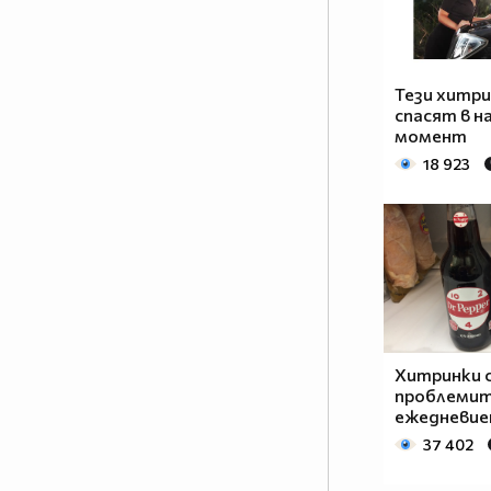
Тези хитри
спасят в н
момент
18 923
Хитринки 
проблемит
ежедневи
37 402