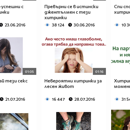
-успешни с
Превърни се в истински
Спи сп
инки
джентълмен с тези
хитри
хитринки
23.06.2016
38 124
30.06.2016
10 3
01:05
01:16
ай тези секс
Невероятни хитринки за
Хитрин
лесен живот
момен
21.07.2016
16 447
28.07.2016
31 5