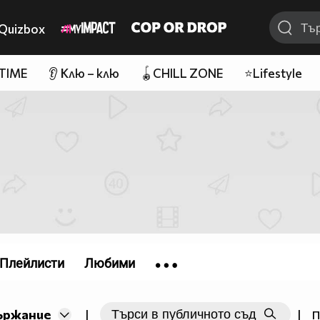
Quizbox
 TIME
👂 Клю – клю
🪀CHILL ZONE
⭐Lifestyle
Плейлисти
Любими
ържание
|
|
П