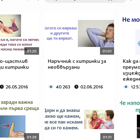
01:20
01:01
о-щастлив
Наръчник с хитринки за
Как да
зи хитринки
необвързани
преумо
изцеж
ежедн
26.05.2016
40 263
02.06.2016
12 5
01:29
01:31