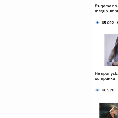
Бъдете по
тези хитр
65 092
Не пропуск
хитринки
46 970