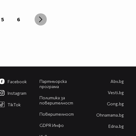
5
6
Партньорска
Abv.bg
Facebook
програма
Vesti.bg
Instagram
Политика за
поверителност
Gong.bg
TikTok
Поверителност
Оhnamama.bg
GDPR Инфо
Edna.bg