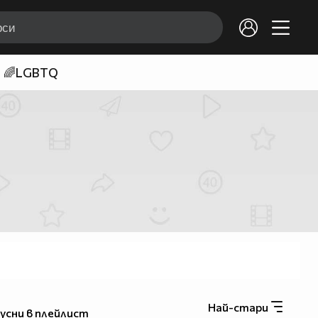
🌈LGBTQ
Най-стари
усни в плейлист