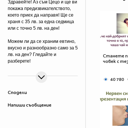
Здравейте! Аз съм Цецо и ще ви
покажа предизвикателството,
което приех да направя! Ще се
храня с 35 лв. за една седмица
или с точно 5 лв. на ден!
Можем ли да се храним евтино,
вкусно и разнообразно само за 5
лв. на ден? Гледайте и
Станете п
човек с те
разберете!
40 780
Сподели
Напиши съобщение