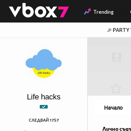
Member of
👾
Trending
🎉 PARTY
Life hacks
Начало
СЛЕДВАЙ
1757
Лично съд