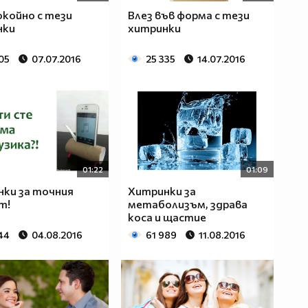
окойно с тези
Влез във форма с тези
нки
хитринки
05
07.07.2016
25 335
14.07.2016
01:22
01:09
ки за точния
Хитринки за
т!
метаболизъм, здрава
коса и щастие
44
04.08.2016
61 989
11.08.2016