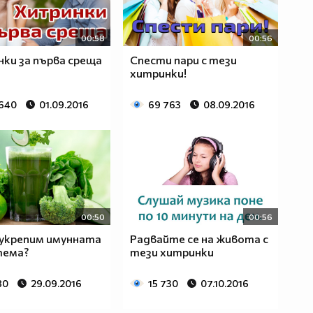
00:58
00:56
ки за първа среща
Спести пари с тези
хитринки!
 640
01.09.2016
69 763
08.09.2016
00:50
00:56
 укрепим имунната
Радвайте се на живота с
тема?
тези хитринки
80
29.09.2016
15 730
07.10.2016