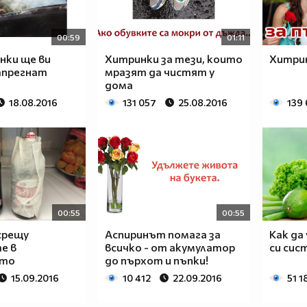
00:59
01:11
нки ще ви
Хитринки за тези, които
Хитрин
апрегнат
мразят да чистят у
дома
18.08.2016
131 057
25.08.2016
139
00:55
00:55
срещу
Аспиринът помага за
Как да
е в
всичко - от акумулатор
си сис
ето
до пърхот и пъпки!
15.09.2016
10 412
22.09.2016
51 1