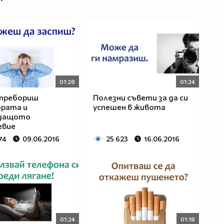
01:28
01:24
 пребориш
Полезни съвети за да си
рата и
успешен в живота
дащото
евие
74
09.06.2016
25 623
16.06.2016
01:24
01:18