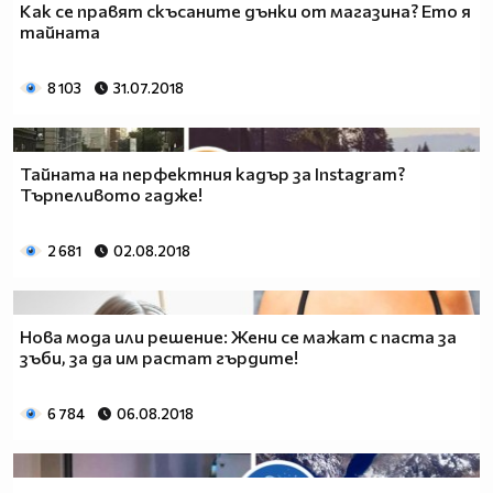
Как се правят скъсаните дънки от магазина? Ето я
тайната
8 103
31.07.2018
Тайната на перфектния кадър за Instagram?
Търпеливото гадже!
2 681
02.08.2018
Нова мода или решение: Жени се мажат с паста за
зъби, за да им растат гърдите!
6 784
06.08.2018