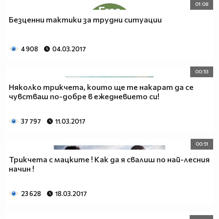
01:08
Безценни тактики за трудни ситуации
4 908
04.03.2017
00:53
Няколко трикчета, които ще те накарат да се
чувстваш по-добре в ежедневието си!
37 797
11.03.2017
00:51
Трикчета с мацките ! Как да я свалиш по най-лесния
начин !
23 628
18.03.2017