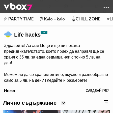
Member of
👾
🎉 PARTY TIME
👂 Клю – клю
🪀CHILL ZONE
⭐Li
Life hacks
Здравейте! Аз съм Цецо и ще ви покажа
предизвикателството, което приех да направя! Ще се
храня с 35 лв. за една седмица или с точно 5 лв. на
ден!
Можем ли да се храним евтино, вкусно и разнообразно
само за 5 лв. на ден? Гледайте и разберете!
Инфо
СЛЕДВАЙ
1757
Лично съдържание