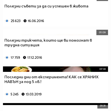
Полезни съвети за да си успешен в живота
25 623
16.06.2016
01:09
Полезни трикчета, които ще ви помогнат в
трудна ситуация
17 759
17.12.2016
07:33
Последни дни от експеримента! КАК се ХРАНИХ
НАВЪН за под 5 лв.!
5 245
13.03.2019
01:31