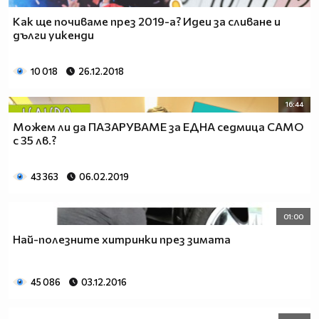
Как ще почиваме през 2019-а? Идеи за сливане и
дълги уикенди
10 018
26.12.2018
16:44
Можем ли да ПАЗАРУВАМЕ за ЕДНА седмица САМО
с 35 лв.?
43 363
06.02.2019
01:00
Най-полезните хитринки през зимата
45 086
03.12.2016