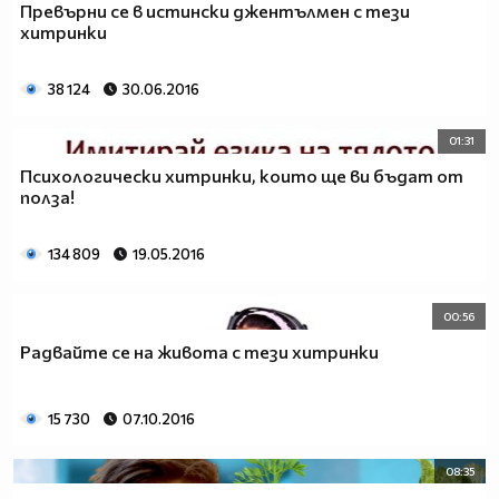
Превърни се в истински джентълмен с тези
хитринки
38 124
30.06.2016
01:31
Психологически хитринки, които ще ви бъдат от
полза!
134 809
19.05.2016
00:56
Радвайте се на живота с тези хитринки
15 730
07.10.2016
08:35