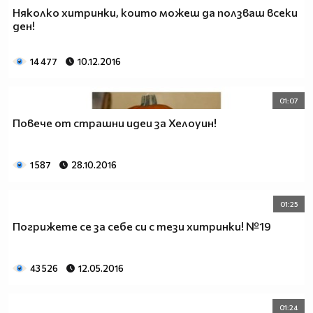
Няколко хитринки, които можеш да ползваш всеки
ден!
14 477
10.12.2016
01:07
Повече от страшни идеи за Хелоуин!
1 587
28.10.2016
01:25
Погрижете се за себе си с тези хитринки! №19
43 526
12.05.2016
01:24