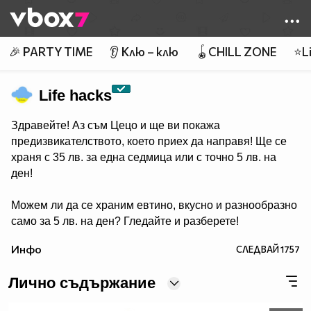
Member of
👾
🎉 PARTY TIME
👂 Клю – клю
🪀CHILL ZONE
⭐Li
Life hacks
Здравейте! Аз съм Цецо и ще ви покажа
предизвикателството, което приех да направя! Ще се
храня с 35 лв. за една седмица или с точно 5 лв. на
ден!
Можем ли да се храним евтино, вкусно и разнообразно
само за 5 лв. на ден? Гледайте и разберете!
Инфо
СЛЕДВАЙ
1757
Лично съдържание