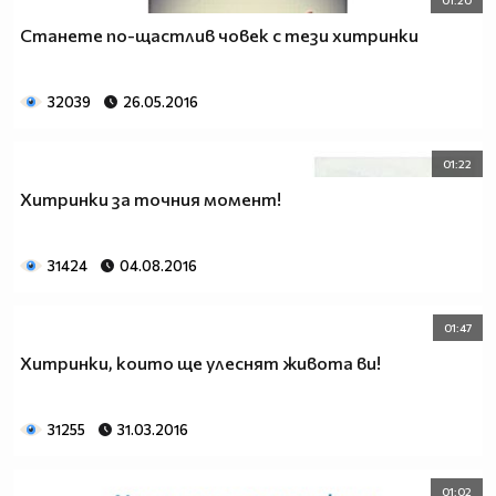
Станете по-щастлив човек с тези хитринки
32039
26.05.2016
01:22
Хитринки за точния момент!
31424
04.08.2016
01:47
Хитринки, които ще улеснят живота ви!
31255
31.03.2016
01:02