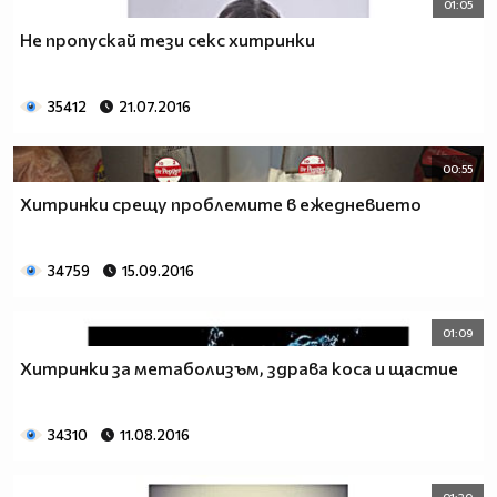
01:05
Не пропускай тези секс хитринки
35412
21.07.2016
00:55
Хитринки срещу проблемите в ежедневието
34759
15.09.2016
01:09
Хитринки за метаболизъм, здрава коса и щастие
34310
11.08.2016
01:20