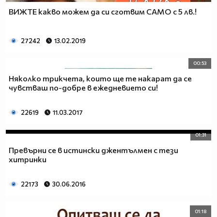
ВИЖТЕ какво можем да си сготвим САМО с 5 лв.!
27242
13.02.2019
00:53
Няколко трикчета, които ще те накарат да се
чувстваш по-добре в ежедневието си!
22619
11.03.2017
01:31
Превърни се в истински джентълмен с тези
хитринки
22173
30.06.2016
01:18