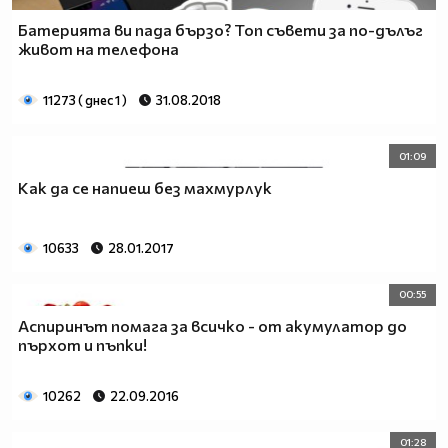
Батерията ви пада бързо? Топ съвети за по-дълъг
живот на телефона
11273 ( днес 1 )
31.08.2018
01:09
Как да се напиеш без махмурлук
10633
28.01.2017
00:55
Аспиринът помага за всичко - от акумулатор до
пърхот и пъпки!
10262
22.09.2016
01:28