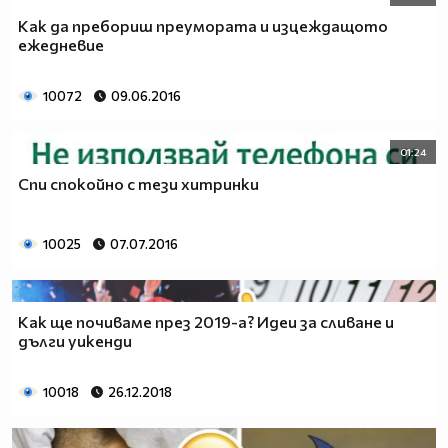
Как да пребориш преумората и изцеждащото
ежедневие
10072
09.06.2016
01:24
Спи спокойно с тези хитринки
10025
07.07.2016
Как ще почиваме през 2019-а? Идеи за сливане и
дълги уикенди
10018
26.12.2018