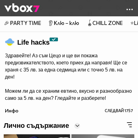
Member of
👾
🎉 PARTY TIME
👂 Клю – клю
🪀CHILL ZONE
⭐Li
Life hacks
Здравейте! Аз съм Цецо и ще ви покажа
предизвикателството, което приех да направя! Ще се
храня с 35 лв. за една седмица или с точно 5 лв. на
ден!
Можем ли да се храним евтино, вкусно и разнообразно
само за 5 лв. на ден? Гледайте и разберете!
Инфо
СЛЕДВАЙ
1757
Лично съдържание