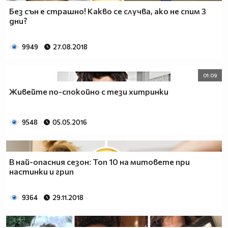
Без сън е страшно! Какво се случва, ако не спим 3
дни?
9949
27.08.2018
01:09
Живейте по-спокойно с тези хитринки
9548
05.05.2016
В най-опасния сезон: Топ 10 на митовете при
настинки и грип
9364
29.11.2018