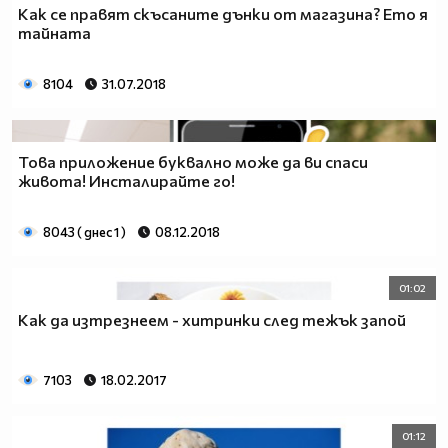
Как се правят скъсаните дънки от магазина? Ето я
тайната
8104
31.07.2018
Това приложение буквално може да ви спаси
живота! Инсталирайте го!
8043 ( днес 1 )
08.12.2018
01:02
Как да изтрезнеем - хитринки след тежък запой
7103
18.02.2017
01:12