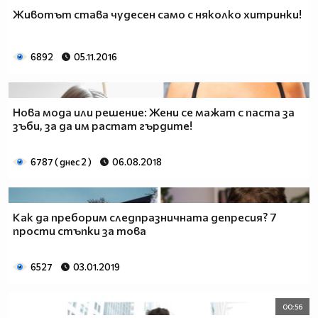
Животът става чудесен само с няколко хитринки!
6892
05.11.2016
Нова мода или решение: Жени се мажат с паста за
зъби, за да им растат гърдите!
6787 ( днес 2 )
06.08.2018
Как да преборим следпразничната депресия? 7
прости стъпки за това
6527
03.01.2019
00:56