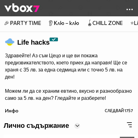
Member of
👾
🎉 PARTY TIME
👂 Клю – клю
🪀CHILL ZONE
⭐Li
Life hacks
Здравейте! Аз съм Цецо и ще ви покажа
предизвикателството, което приех да направя! Ще се
храня с 35 лв. за една седмица или с точно 5 лв. на
ден!
Можем ли да се храним евтино, вкусно и разнообразно
само за 5 лв. на ден? Гледайте и разберете!
Инфо
СЛЕДВАЙ
1757
Лично съдържание