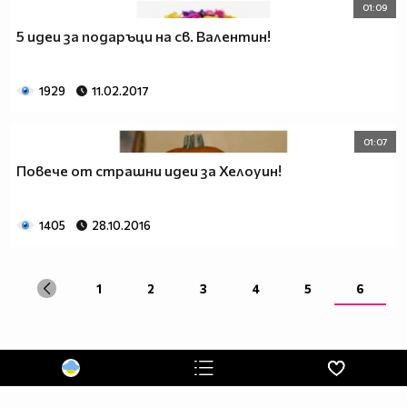
01:09
5 идеи за подаръци на св. Валентин!
1929
11.02.2017
01:07
Повече от страшни идеи за Хелоуин!
1405
28.10.2016
1
2
3
4
5
6