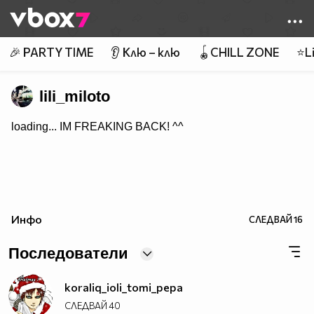
Member of
👾
🎉 PARTY TIME
👂 Клю – клю
🪀CHILL ZONE
⭐Li
lili_miloto
loading... IM FREAKING BACK! ^^
Инфо
СЛЕДВАЙ
16
Последователи
koraliq_ioli_tomi_pepa
СЛЕДВАЙ
40