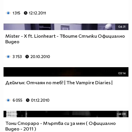
1 315
12.12.2011
04:31
Mister - X ft. Lionheart - Твоите Стъпки Официално
Видео
3 753
20.10.2010
03:14
Деймън: Отчаян по теб! | The Vampire Diaries |
6 055
01.12.2010
04:08
Тони Стораро - Мъртва си за мен ( Официално
Видео - 2011 )