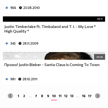
966
23.08.2010
06:11
Justin Timberlake ft. Timbaland and T. I. - My Love *
High Quality *
345
28.11.2009
03:39
Промо! Justin Bieber - Santa Claus Is Coming To Town
981
28.10.2011
1
2
...
7
8
9
10
11
12
13
...
16
17