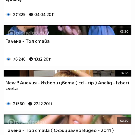
27 829
04.04.2011
03:20
Галена - Тоя става
76 248
13.12.2011
02:55
New !! Анелия - Избери цвета ( cd - rip ) Aneliq - Izberi
cveta
21 560
22.12.2011
03:20
Галена - Тоя става ( Официално Видео - 2011 )