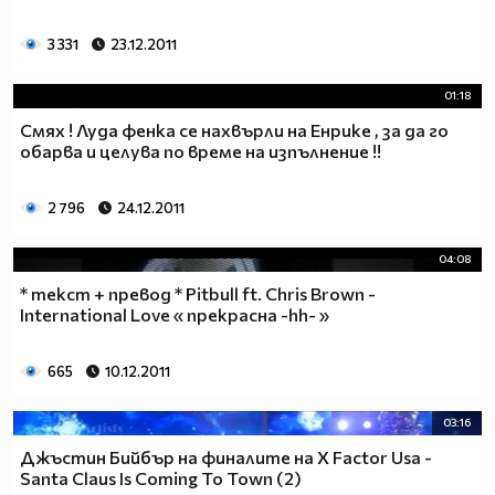
3 331
23.12.2011
01:18
Смях ! Луда фенка се нахвърли на Енрике , за да го
обарва и целува по време на изпълнение !!
2 796
24.12.2011
04:08
* текст + превод * Pitbull ft. Chris Brown -
International Love « прекрасна -hh- »
665
10.12.2011
03:16
Джъстин Бийбър на финалите на X Factor Usa -
Santa Claus Is Coming To Town (2)