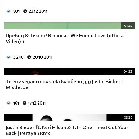
931
23.12.2011
04:35
Превод & Текст ! Rihanna - We Found Love (official
Video) +
3 246
20.10.2011
04:22
Те го гледат толкова влюбено ;дд Justin Bieber -
Mistletoe
161
17.12.2011
03:26
Justin Bieber ft. Keri Hilson & T. I - One Time I Got Your
Back | Perzyan Rmx |