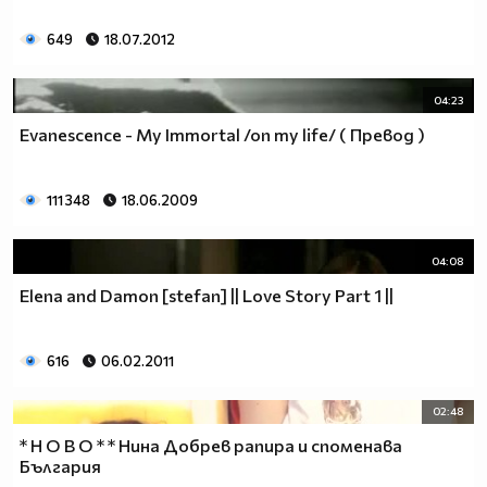
649
18.07.2012
04:23
Evanescence - My Immortal /on my life/ ( Превод )
111 348
18.06.2009
04:08
Elena and Damon [stefan] || Love Story Part 1 ||
616
06.02.2011
02:48
* Н О В О * * Нина Добрев рапира и споменава
България