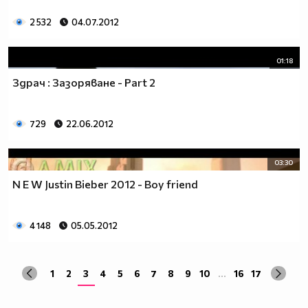
2 532
04.07.2012
01:18
Здрач : Зазоряване - Part 2
729
22.06.2012
03:30
N E W Justin Bieber 2012 - Boy friend
4 148
05.05.2012
1
2
3
4
5
6
7
8
9
10
...
16
17