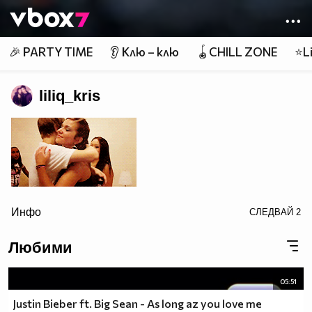
Member of
👾
🎉 PARTY TIME
👂 Клю – клю
🪀CHILL ZONE
⭐Li
liliq_kris
href="http://photobucket.com/images/justin bieber"
Инфо
СЛЕДВАЙ
2
Любими
target="_blank">
05:51
Justin Bieber ft. Big Sean - As long az you love me