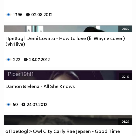
1 796
02.08.2012
03:39
Превод ! Demi Lovato - How to love (lil Wayne cover)
(vh1 live)
222
28.07.2012
02:17
Damon & Elena - All She Knows
50
24.07.2012
03:27
« Превод! » Owl City Carly Rae Jepsen - Good Time