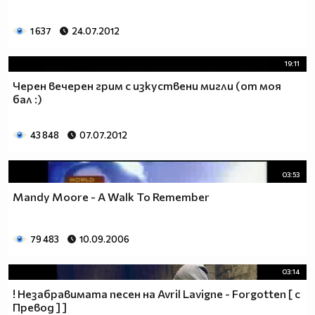
1 637
24.07.2012
19:11
Черен вечерен грим с изкуствени мигли (от моя
бал :)
43 848
07.07.2012
03:53
Mandy Moore - A Walk To Remember
79 483
10.09.2006
03:14
! Незабравимата песен на Avril Lavigne - Forgotten [ с
Превод ] ]