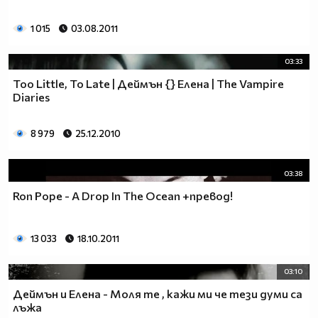
1 015
03.08.2011
03:33
Too Little, To Late | Деймън {} Елена | The Vampire
Diaries
8 979
25.12.2010
03:38
Ron Pope - A Drop In The Ocean +превод!
13 033
18.10.2011
03:10
Деймън и Елена - Моля те , кажи ми че тези думи са
лъжа