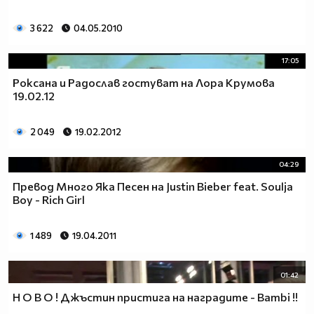
3 622
04.05.2010
17:05
Роксана и Радослав гостуват на Лора Крумова
19.02.12
2 049
19.02.2012
04:29
Превод Много Яка Песен на Justin Bieber feat. Soulja
Boy - Rich Girl
1 489
19.04.2011
01:42
Н О В О ! Джъстин пристига на наградите - Bambi !!