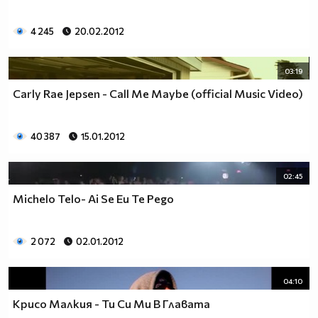
4 245
20.02.2012
03:19
Carly Rae Jepsen - Call Me Maybe (official Music Video)
40 387
15.01.2012
02:45
Michelo Telo- Ai Se Eu Te Pego
2 072
02.01.2012
04:10
Крисо Малкия - Ти Си Ми В Главата