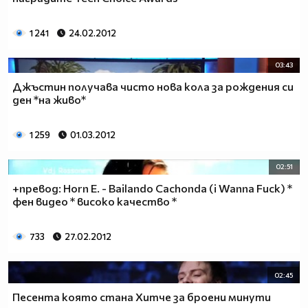
1 241
24.02.2012
03:43
Джъстин получава чисто нова кола за рождения си
ден *на живо*
1 259
01.03.2012
02:51
+превод: Horn E. - Bailando Cachonda (i Wanna Fuck) *
фен видео * високо качество *
733
27.02.2012
02:45
Песента която стана Хитче за броени минути