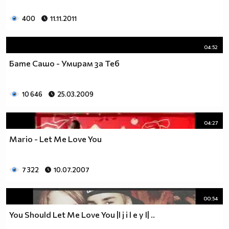
400
11.11.2011
04:52
Бате Сашо - Умирам за Теб
10 646
25.03.2009
04:27
Mario - Let Me Love You
7 322
10.07.2007
00:54
You Should Let Me Love You |l j i l e y l| ..