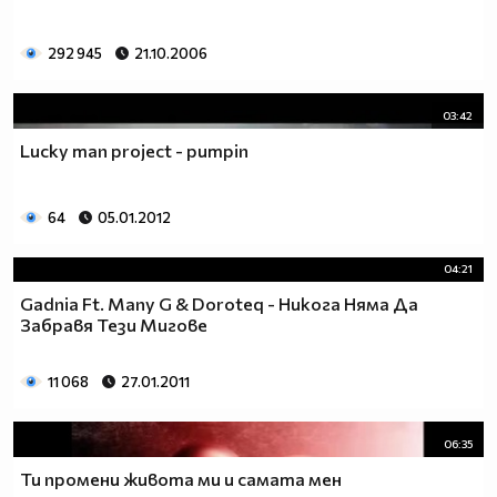
292 945
21.10.2006
03:42
Lucky man project - pumpin
64
05.01.2012
04:21
Gadnia Ft. Many G & Doroteq - Никога Няма Да
Забравя Тези Мигове
11 068
27.01.2011
06:35
Ти промени живота ми и самата мен