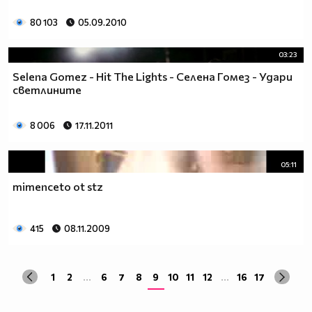
80 103
05.09.2010
03:23
Selena Gomez - Hit The Lights - Селена Гомез - Удари
светлините
8 006
17.11.2011
05:11
mimenceto ot stz
415
08.11.2009
1
2
...
6
7
8
9
10
11
12
...
16
17