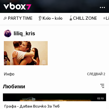
Member of
👾
🎉 PARTY TIME
👂 Клю – клю
🪀CHILL ZONE
⭐Li
liliq_kris
href="http://photobucket.com/images/justin bieber"
Инфо
СЛЕДВАЙ
2
Любими
target="_blank">
02:10
Графа - Давам Всичко За Теб