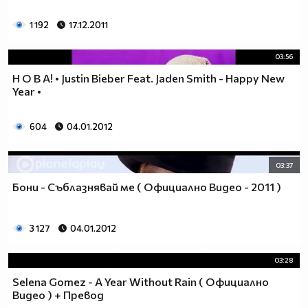
1 192
17.12.2011
03:56
Н О В А! • Justin Bieber Feat. Jaden Smith - Happy New
Year •
604
04.01.2012
03:37
Бони - Съблазнявай ме ( Официално Видео - 2011 )
3 127
04.01.2012
03:28
Selena Gomez - A Year Without Rain ( Официално
Видео ) + Превод