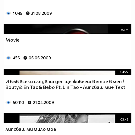
1 045
31.08.2009
04:51
Movie
456
06.06.2009
04:27
И във всеки следващ ден ще живееш вътре в мен !
Bouty& En Tao& Bebo Ft. Lin Tao - Липсваш ми+ Text
50 110
21.04.2009
03:42
липсваш ми мило мое