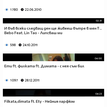
1 780
22.06.2010
02:31
И във всеки следващ ден ще живееш вътре в мен !! ..
Bebo Feat. Lin Tao - Липсваш ми
598
24.10.2011
04:00
Ети ft. филката ft. Димата - с нея съм бил
1 097
28.12.2011
04:23
Filkata,dimata ft. Ety - Нейния парфюм