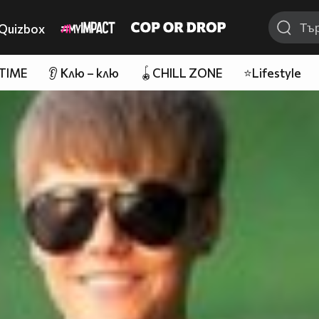
Quizbox
 TIME
👂 Клю – клю
🪀CHILL ZONE
⭐Lifestyle