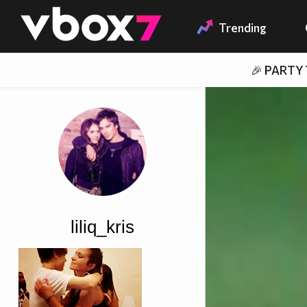
Member of
👾
Trending
🎉 PARTY
liliq_kris