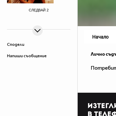
href="http://photobucket.com/images/justin
СЛЕДВАЙ
2
bieber" target="_blank">
Начало
Сподели
Лично съд
Напиши съобщение
Потребит