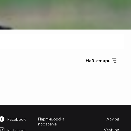
Най-стари
Партньорска
Abv.bg
Facebook
програма
Vesti.bg
Instagram