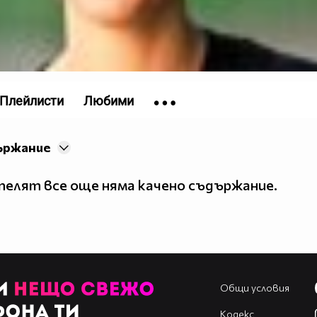
Плейлисти
Любими
ържание
елят все още няма качено съдържание.
Общи условия
Кодекс