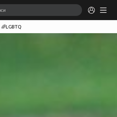
🌈LGBTQ