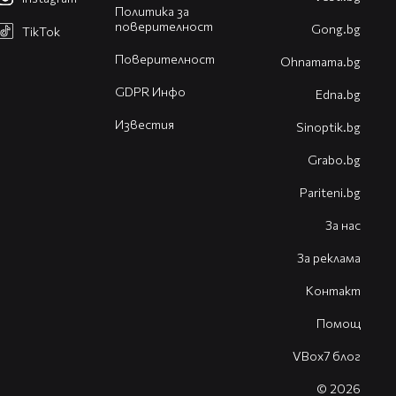
Политика за
поверителност
Gong.bg
TikTok
Поверителност
Оhnamama.bg
GDPR Инфо
Edna.bg
Известия
Sinoptik.bg
Grabo.bg
Pariteni.bg
За нас
За реклама
Контакт
Помощ
VBox7 блог
© 2026