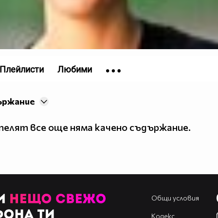
Плейлисти
Любими
ържание
елят все още няма качено съдържание.
Общи условия
Кодекс