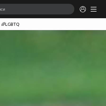
🌈LGBTQ