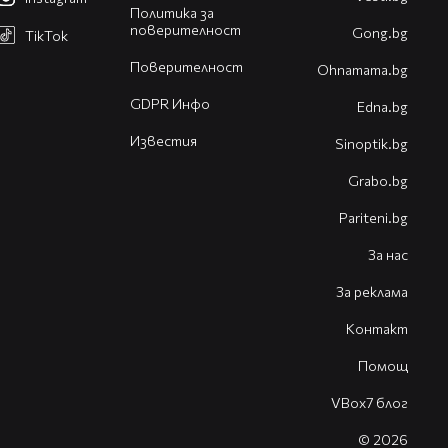
Политика за
поверителност
Gong.bg
TikTok
Поверителност
Оhnamama.bg
GDPR Инфо
Edna.bg
Известия
Sinoptik.bg
Grabo.bg
Pariteni.bg
За нас
За реклама
Контакт
Помощ
VBox7 блог
© 2026