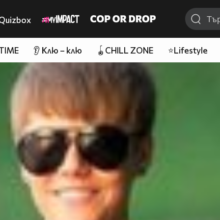
Quizbox
 TIME
👂 Клю – клю
🪀CHILL ZONE
⭐Lifestyle