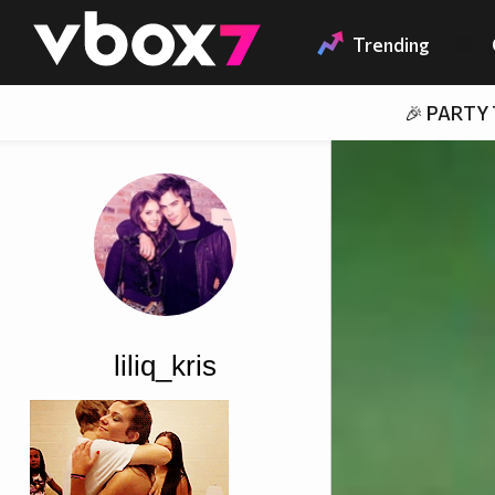
Member of
👾
Trending
🎉 PARTY
liliq_kris