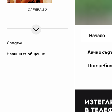
href="http://photobucket.com/images/justin
СЛЕДВАЙ
2
bieber" target="_blank">
Начало
Сподели
Лично съд
Напиши съобщение
Потребит