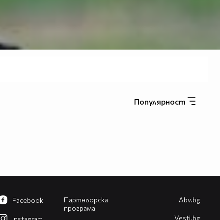
Популярност
Партньорска
Abv.bg
Facebook
програма
Vesti.bg
Instagram