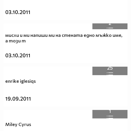
03.10.2011
2
мисли и ми напиши ми на стената едно мъжко име,
а този т
03.10.2011
25
enrike iglesiqs
19.09.2011
1
Miley Cyrus