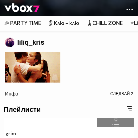
Member of
👾
🎉 PARTY TIME
👂 Клю – клю
🪀CHILL ZONE
⭐Li
liliq_kris
href="http://photobucket.com/images/justin bieber"
Инфо
СЛЕДВАЙ
2
Плейлисти
0
target="_blank">
grim