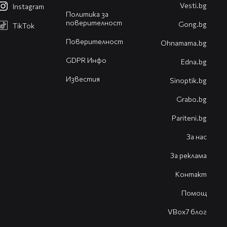
Vesti.bg
Instagram
Политика за
поверителност
Gong.bg
TikTok
Поверителност
Оhnamama.bg
GDPR Инфо
Edna.bg
Известия
Sinoptik.bg
Grabo.bg
Pariteni.bg
За нас
За реклама
Контакт
Помощ
VBox7 блог