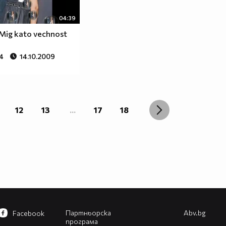
04:39
 Mig kato vechnost
4
14.10.2009
12
13
...
17
18
Партньорска
Abv.bg
Facebook
програма