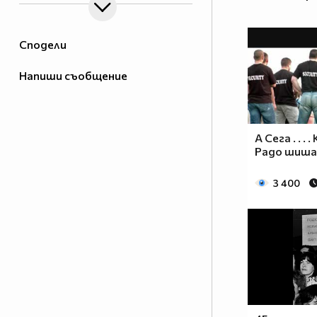
Сподели
Напиши съобщение
А Сега . . .
Радо шиш
3 400