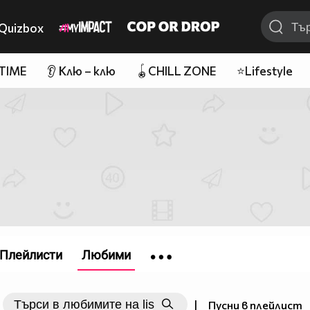
Quizbox
 TIME
👂 Клю – клю
🪀CHILL ZONE
⭐Lifestyle
Плейлисти
Любими
|
Пусни в плейлист