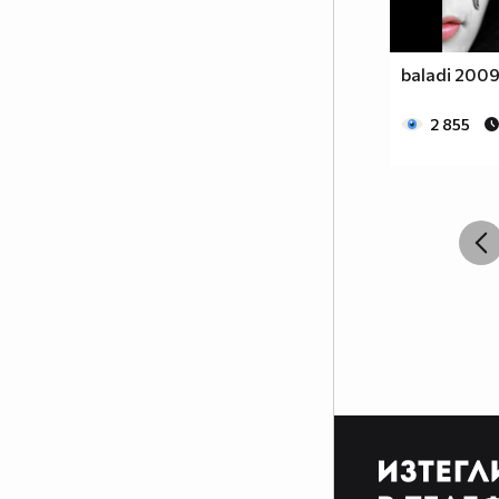
baladi 200
2 855