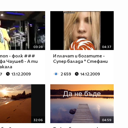
03:28
04:37
поп - фолк ###
И плачат и богатите -
а Чаушев - А ти
Супер балада * Стефани
чакала
37
13.12.2009
2 659
14.12.2009
32:06
04:59