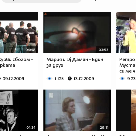
04:48
03:53
 . Курви сбогом -
Мария и Dj Дамян - Един
Ретро 
арката
за друг
Мустаф
си ме 
09.12.2009
1 125
13.12.2009
9 2
01:34
29:11