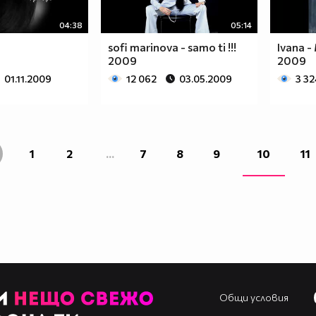
04:38
05:14
9
sofi marinova - samo ti !!!
Ivana -
2009
2009
01.11.2009
12 062
03.05.2009
3 32
1
2
...
7
8
9
10
11
Общи условия