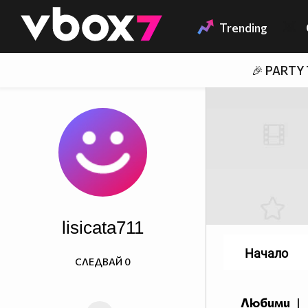
Member of
👾
Trending
🎉 PARTY
lisicata711
Начало
СЛЕДВАЙ
0
Любими
|