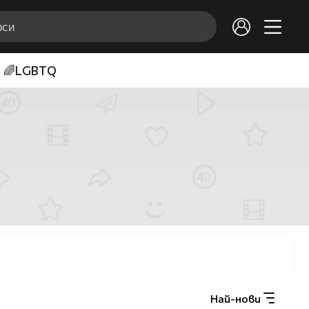
🌈LGBTQ
Най-нови