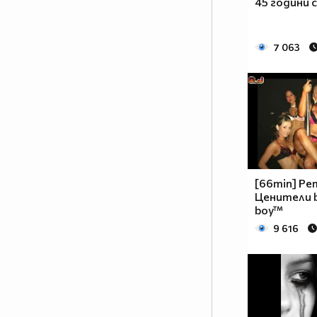
45 години с
7 063
[66min] Ре
Ценители by
boy™
9 616