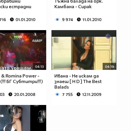
абравими
Тъжна балада на орк.
ски естрадни
Камбана - Сирак
716
01.01.2010
9 974
11.01.2010
04:13
04:19
o & Romina Power -
Ивана - Не искам да
 (!!! БГ Субтитри!!!)
знаеш [ H D ] The Best
Balads
303
20.01.2008
7 755
12.11.2009