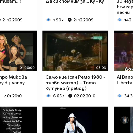
тигат...!
Да си спомним за... Ky - Ky
30 нез
българ
песни
21.12.2009
1 907
21.12.2009
142 
01:06:00
03:03
тро Микс За
Само ние (сан Ремо 1980 -
Al Ban
 d.j. vanny
първо място) – Тото
Liberta
Кутуньо (превод)
17.01.2010
6 657
02.02.2010
34 