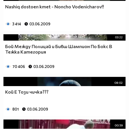
Nashiq dostoen kmet - Noncho Vodenicharov!!
3 414
03.06.2009
03:22
Бой Между Полицай и Бивш Шампион По Бокс В
Тежка Категория
70 406
03.06.2009
08:02
Кой Е Този чичка???
801
03.06.2009
00:59