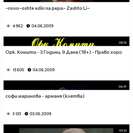
~novo~oshte edin na pepa~ Zashto Li~
4 962
04.06.2009
08:55
Орк. Комити - 3 Години, 9 Дана (18+) - Право хоро
13 605
04.06.2009
04:01
софи маринова - арманя (клетва)
5 133
03.06.2009
03:33