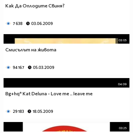
Как Да Оплодите Свиня?
7 638
03.06.2009
03:05
Смисълът на живота
94 167
05.03.2009
04:09
Bg+hq* Kat Deluna - Love me .. leave me
29 183
18.05.2009
03:25