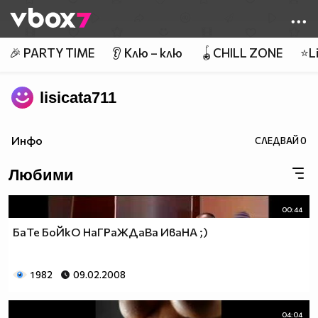
Member of
👾
🎉 PARTY TIME
👂 Клю – клю
🪀CHILL ZONE
⭐Li
lisicata711
Инфо
СЛЕДВАЙ
0
Любими
00:44
БаТе БоЙкО НаГРаЖДаВа ИваНА ;)
1 982
09.02.2008
04:04