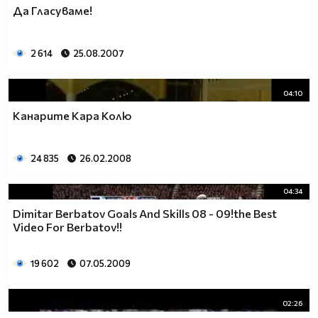
Да Гласуваме!
2 614
25.08.2007
04:10
Канарите Кара Колю
24 835
26.02.2008
04:34
Dimitar Berbatov Goals And Skills 08 - 09!the Best
Video For Berbatov!!
19 602
07.05.2009
02:26