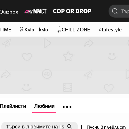
Quizbox
 TIME
👂 Клю – клю
🪀CHILL ZONE
⭐Lifestyle
Плейлисти
Любими
|
Пусни в плейлист