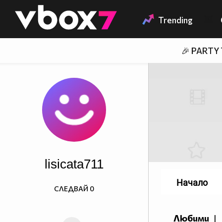
Member of
👾
Trending
🎉 PARTY
lisicata711
Начало
СЛЕДВАЙ
0
Любими
|