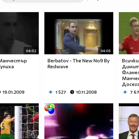
04:02
04:05
Манчестър
Berbatov - The New No9 By
Всички
упиха
Redwave
Димит
Флане
Манче
Досега!
19.01.2009
1 527
10.11.2008
7 6