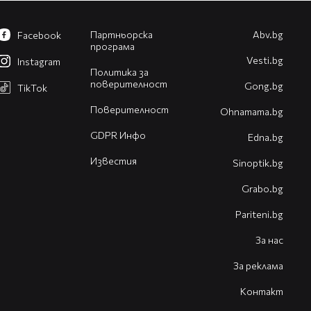
Партньорска
Abv.bg
Facebook
програма
Vesti.bg
Instagram
Политика за
поверителност
Gong.bg
TikTok
Поверителност
Оhnamama.bg
GDPR Инфо
Edna.bg
Известия
Sinoptik.bg
Grabo.bg
Pariteni.bg
За нас
За реклама
Контакт