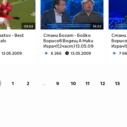
09:54
14:03
batov - Best
Стани Богат - Бойко
Стани 
als
Борисов Водещ А Ники
Борисо
Играч!(2част)13.05.09
Играч!
13.05.2009
6 266
13.05.2009
7 6
1
2
...
9
10
11
12
13