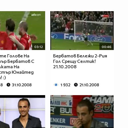
03:12
00:46
те Голове На
Бербатов Бележи 2-Рия
ър Бербатов С
Гол Срещу Селтик!
лката На
21.10.2008
стър Юнайтед
 :)
78
31.10.2008
1 932
21.10.2008