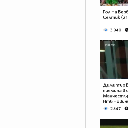
Гол На Бе
Селтик (21
3 940
Димитър 
премина в 
Манчестъ
Нтв Новин
2 547