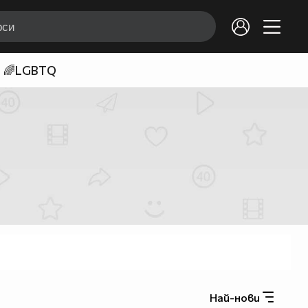
🌈LGBTQ
Най-нови