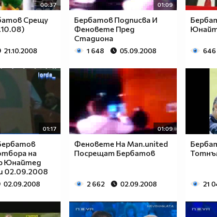
00:37
01:09
рбатов Срещу
Бербатов Подписва И
Берба
.10.08)
Феновете Пред
Юнайт
Стадиона
21.10.2008
1 648
05.09.2008
646
01:17
01:09
Бербатов
Феновете На Man.united
Бербат
отбора на
Посрещат Бербатов
Тотнъ
р Юнайтед
и 02.09.2008
02.09.2008
2 662
02.09.2008
21 