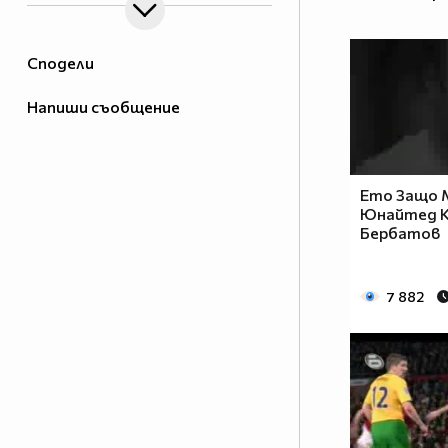
Сподели
Напиши съобщение
Ето Защо 
Юнайтед К
Бербатов
7 882