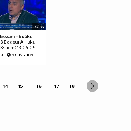
17:05
Богат - Бойко
в Водещ А Ники
(3част)13.05.09
69
13.05.2009
14
15
16
17
18