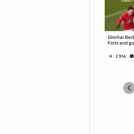
Dimitar Ber
Fints and go
2 914