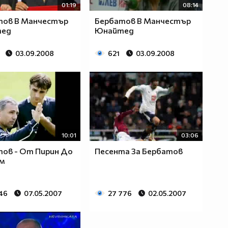
01:19
08:14
тов В Манчестър
Бербатов В Манчестър
ед
Юнайтед
03.09.2008
621
03.09.2008
10:01
03:06
ов - От Пирин До
Песента За Бербатов
м
046
07.05.2007
27 776
02.05.2007