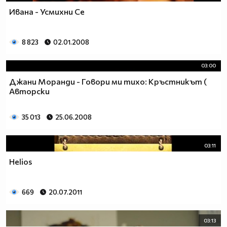
Ивана - Усмихни Се
8 823
02.01.2008
03:00
Джани Моранди - Говори ми тихо: Кръстникът (
Авторски
35 013
25.06.2008
03:11
Helios
669
20.07.2011
03:13