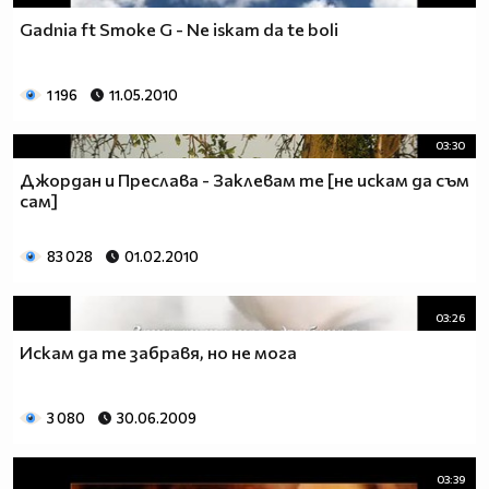
Gadnia ft Smoke G - Ne iskam da te boli
1 196
11.05.2010
03:30
Джордан и Преслава - Заклевам те [не искам да съм
сам]
83 028
01.02.2010
03:26
Искам да те забравя, но не мога
3 080
30.06.2009
03:39