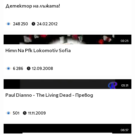
Детектор на лъжата!
248 250
24.02.2012
03:25
Himn Na Pfk Lokomotiv Sofia
6 286
12.09.2008
05:31
Paul Dianno - The Living Dead - Превод
501
11.11.2009
06:57