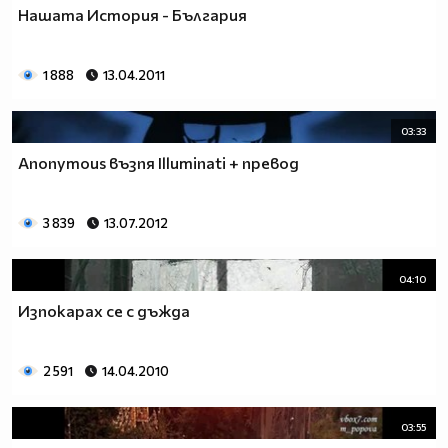
Нашата История - България
1 888
13.04.2011
03:33
Anonymous възпя Illuminati + превод
3 839
13.07.2012
04:10
Изпокарах се с дъжда
2 591
14.04.2010
03:55