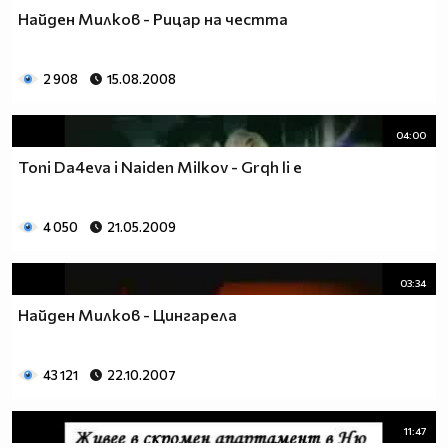
Найден Милков - Рицар на честта
2 908
15.08.2008
04:00
Toni Da4eva i Naiden Milkov - Grqh li e
4 050
21.05.2009
03:34
Найден Милков - Цингарела
43 121
22.10.2007
11:47