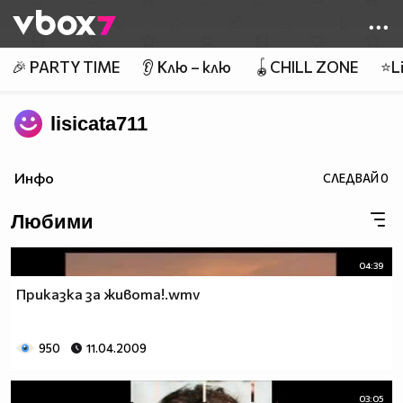
Member of
👾
🎉 PARTY TIME
👂 Клю – клю
🪀CHILL ZONE
⭐Li
lisicata711
Инфо
СЛЕДВАЙ
0
Любими
04:39
Приказка за живота!.wmv
950
11.04.2009
03:05