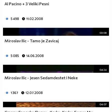
Al Pacino + 3 Veliki Pesni
5 498
11.02.2008
03:08
Miroslav Ilic - Tamo Je Zavicaj
5 085
14.06.2008
04:24
Miroslav Ilic - Jesen Sedamdestet I Neke
1 367
12.07.2008
04:07