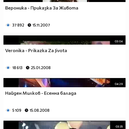
Вероника - Приказка За Живота
37 892
15.11.2007
03:04
Veronika - Prikazka Za Jivota
18 613
25.01.2008
04:29
Найден Милков - Есенна балада
5 109
15.08.2008
03:35