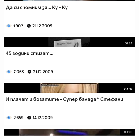
Да си спомним за... Ky - Ky
1 907
21.12.2009
01:34
45 години стигат...!
7 063
21.12.2009
04:37
И плачат и богатите - Супер балада * Стефани
2 659
14.12.2009
03:28