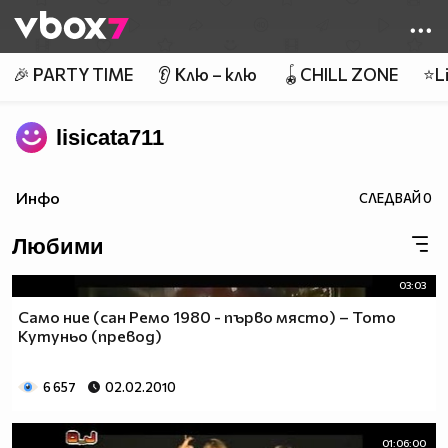
Member of
👾
🎉 PARTY TIME
👂 Клю – клю
🪀CHILL ZONE
⭐Li
lisicata711
Инфо
СЛЕДВАЙ
0
Любими
03:03
Само ние (сан Ремо 1980 - първо място) – Тото
Кутуньо (превод)
6 657
02.02.2010
01:06:00