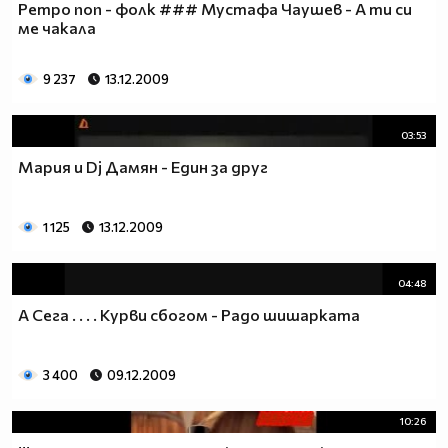
Ретро поп - фолк ### Мустафа Чаушев - А ти си
ме чакала
9 237
13.12.2009
03:53
Мария и Dj Дамян - Един за друг
1 125
13.12.2009
04:48
А Сега . . . . Курви сбогом - Радо шишарката
3 400
09.12.2009
10:26