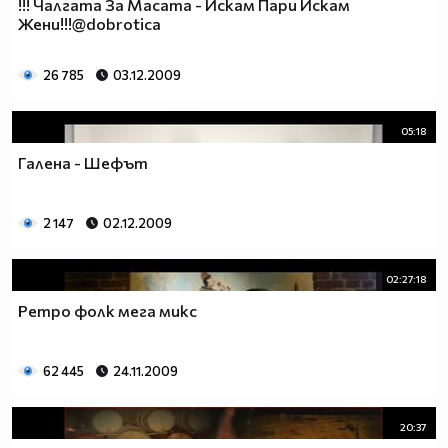
!!! Чалгата За Масата - Искам Пари Искам
Жени!!!@dobrotica
26 785
03.12.2009
05:18
Галена - Шефът
2 147
02.12.2009
02:27:18
Ретро фолк мега микс
62 445
24.11.2009
20:37