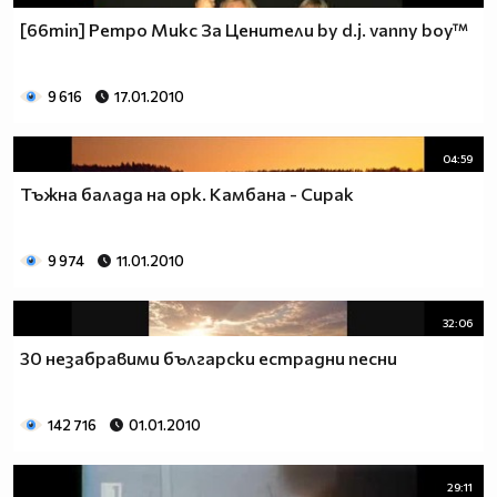
[66min] Ретро Микс За Ценители by d.j. vanny boy™
9 616
17.01.2010
04:59
Тъжна балада на орк. Камбана - Сирак
9 974
11.01.2010
32:06
30 незабравими български естрадни песни
142 716
01.01.2010
29:11