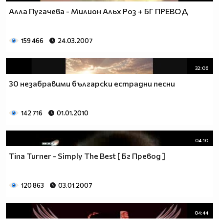
Алла Пугачева - Милион Альх Роз + БГ ПРЕВОД
159 466
24.03.2007
32:06
30 незабравими български естрадни песни
142 716
01.01.2010
04:10
Tina Turner - Simply The Best [ Бг Превод ]
120 863
03.01.2007
04:44