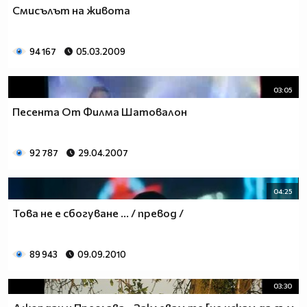
Смисълът на живота
94 167
05.03.2009
03:05
Песента От Филма Шатовалон
92 787
29.04.2007
04:25
Това не е сбогуване ... / превод /
89 943
09.09.2010
03:30