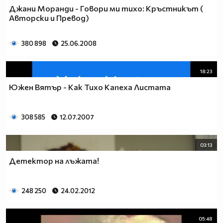
Джани Моранди - Говори ми тихо: Кръстникът (
Авторски и Превод)
380 898
25.06.2008
18:23
Южен Вятър - Как Тихо Капеха Листата
308 585
12.07.2007
03:13
Детектор на лъжата!
248 250
24.02.2012
05:48