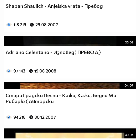
Shaban Shaulich - Anjelska vrata - Превод
118 219
29.08.2007
05:03
Adriano Celentano - Изповед( ПРЕВОД)
97 143
19.06.2008
04:07
Стари Градски Песни - Кажи, Кажи, Бедни Ми
Рибарю ( Авторски
94 218
30.12.2007
03:05