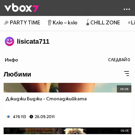
Member of
👾
🎉 PARTY TIME
👂 Клю – клю
🪀CHILL ZONE
⭐Li
lisicata711
Инфо
СЛЕДВАЙ
0
Любими
05:06
Джиджи Биджи - Стопаджийката
476 113
26.09.2011
03:01