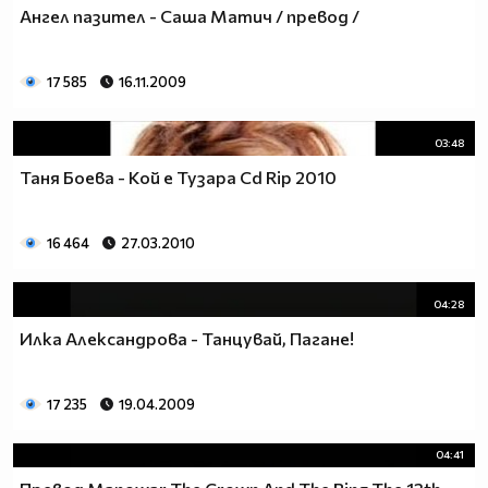
Ангел пазител - Саша Матич / превод /
17 585
16.11.2009
03:48
Таня Боева - Кой е Тузара Cd Rip 2010
16 464
27.03.2010
04:28
Илка Александрова - Танцувай, Пагане!
17 235
19.04.2009
04:41