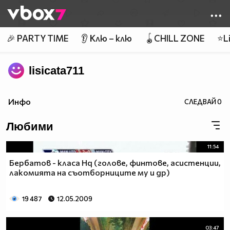
Member of
👾
🎉 PARTY TIME
👂 Клю – клю
🪀CHILL ZONE
⭐Li
lisicata711
Инфо
СЛЕДВАЙ
0
Любими
11:54
Бербатов - класа Hq (голове, финтове, асистенции,
лакомията на съотборниците му и др)
19 487
12.05.2009
03:47