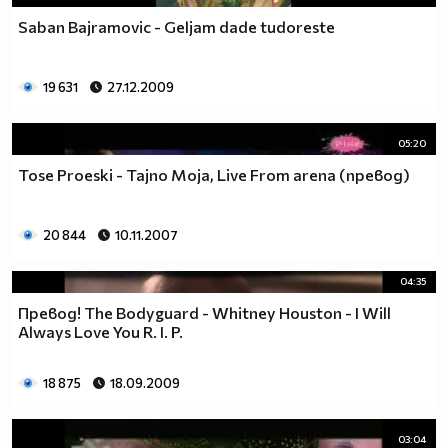
Saban Bajramovic - Geljam dade tudoreste
19 631
27.12.2009
05:20
Tose Proeski - Tajno Moja, Live From arena (превод)
20 844
10.11.2007
04:35
Превод! The Bodyguard - Whitney Houston - I Will
Always Love You R. I. P.
18 875
18.09.2009
03:04