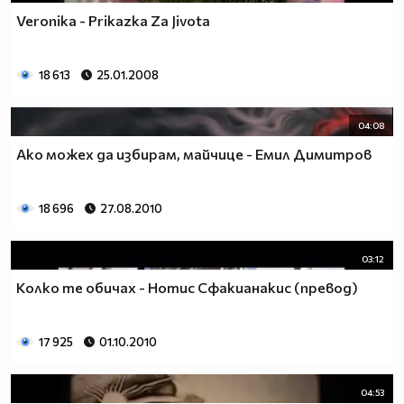
Veronika - Prikazka Za Jivota
18 613
25.01.2008
04:08
Ако можех да избирам, майчице - Емил Димитров
18 696
27.08.2010
03:12
Колко те обичах - Нотис Сфакианакис (превод)
17 925
01.10.2010
04:53