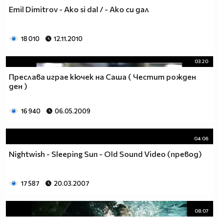
Emil Dimitrov - Ako si dal / - Ако си дал
18 010
12.11.2010
03:20
Преслава играе кючек на Саша ( Честит рожден
ден )
16 940
06.05.2009
04:06
Nightwish - Sleeping Sun - Old Sound Video (превод)
17 587
20.03.2007
08:07