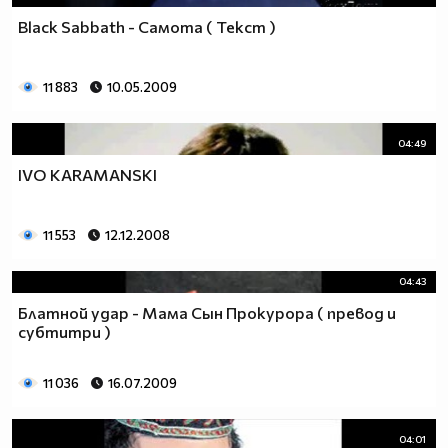
Black Sabbath - Самота ( Текст )
11 883
10.05.2009
04:49
IVO KARAMANSKI
11 553
12.12.2008
04:43
Блатной удар - Мама Сын Прокурора ( превод и
субтитри )
11 036
16.07.2009
04:01