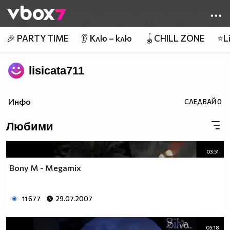
Member of
👾
🎉 PARTY TIME
👂 Клю – клю
🪀CHILL ZONE
⭐Li
lisicata711
Инфо
СЛЕДВАЙ
0
Любими
03:51
Bony M - Megamix
11 677
29.07.2007
05:18