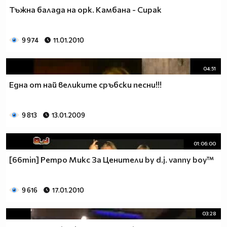
Тъжна балада на орк. Камбана - Сирак
9 974
11.01.2010
04:51
Една от най великите сръбски песни!!!
9 813
13.01.2009
01:06:00
[66min] Ретро Микс За Ценители by d.j. vanny boy™
9 616
17.01.2010
03:28