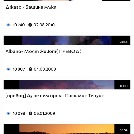
Джаго - Бащина мъка
10 740
02.08.2010
03:44
Albano- Моят живот( ПРЕВОД)
10 807
04.08.2008
03:33
[превод] Аз не съм орел - Пасхалис Терзис
10 098
06.01.2009
04:59