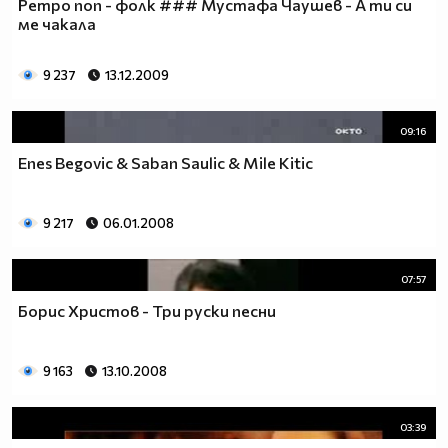
Ретро поп - фолк ### Мустафа Чаушев - А ти си
ме чакала
9 237
13.12.2009
09:16
Enes Begovic & Saban Saulic & Mile Kitic
9 217
06.01.2008
07:57
Борис Христов - Три руски песни
9 163
13.10.2008
03:39