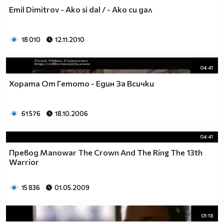
Emil Dimitrov - Ako si dal / - Ако си дал
18 010
12.11.2010
04:41
Хората От Гетото - Един За Всички
61 576
18.10.2006
04:41
Превод Manowar The Crown And The Ring The 13th
Warrior
15 836
01.05.2009
01:18