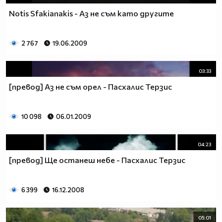
Notis Sfakianakis - Аз не съм като другите
2 767
19.06.2009
03:33
[превод] Аз не съм орел - Пасхалис Терзис
10 098
06.01.2009
04:23
[превод] Ще останеш небе - Пасхалис Терзис
6 399
16.12.2008
05:01