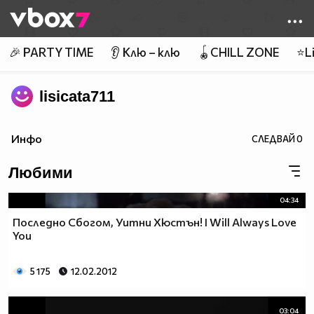
Member of
👾
🎉 PARTY TIME
👂 Клю – клю
🪀CHILL ZONE
⭐Li
lisicata711
Инфо
СЛЕДВАЙ
0
Любими
04:34
Последно Сбогом, Уитни Хюстън! I Will Always Love
You
5 175
12.02.2012
03:04