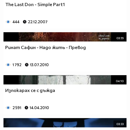
The Last Don - Simple Part1
444
22.12.2007
03:55
Ринат Сафин - Надо жить - Превод
1 792
13.07.2010
04:10
Изпокарах се с дъжда
2 591
14.04.2010
03:33