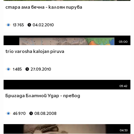
стара ама вечна - калоян пирува
13 765
04.02.2010
05:00
trio varosha kalojan piruva
1 485
27.09.2010
05:42
Бригада Блатной Удар - превод
46 970
08.08.2008
04:53