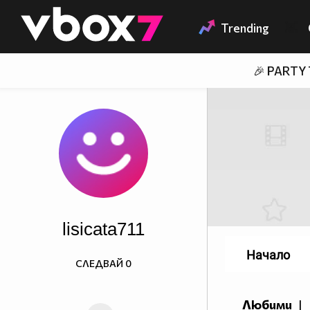
Member of
👾
Trending
🎉 PARTY
lisicata711
Начало
СЛЕДВАЙ
0
Любими
|