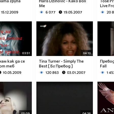
ата група
Haris Dzinovic - Kako Boli
Tose Pr
Me
Live F
15.12.2009
6 077
19.05.2007
20 
03:51
04:10
нам как да се
Tina Turner - Simply The
Превод
 от теб
Best [ Бг Превод ]
Fall
10.05.2009
120 863
03.01.2007
1 45
05:09
04:36