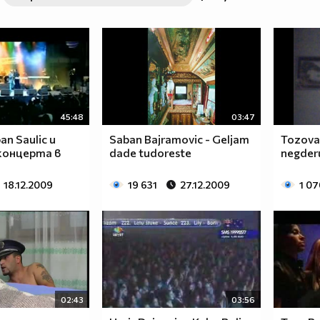
45:48
03:47
an Saulic u
Saban Bajramovic - Geljam
Tozovac
 концерта в
dade tudoreste
negderu
18.12.2009
19 631
27.12.2009
1 07
02:43
03:56