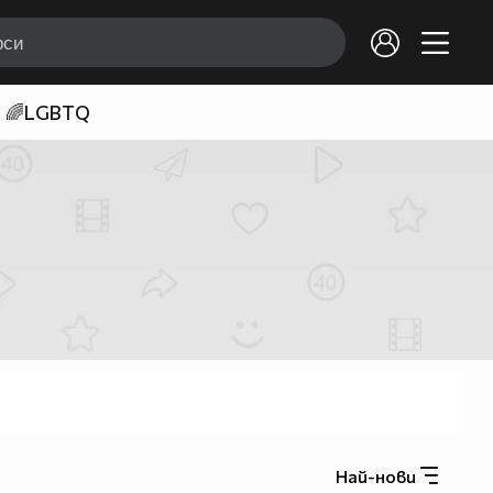
🌈LGBTQ
Най-нови