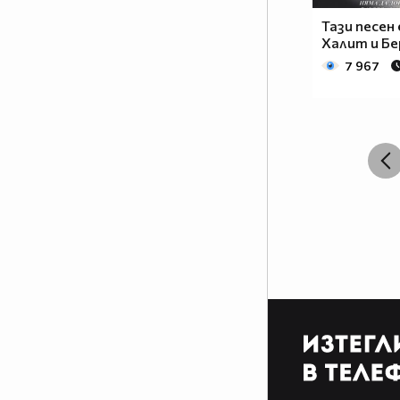
Тази песен е
Халит и Б
7 967