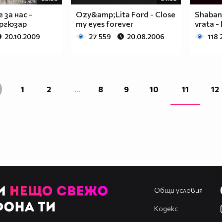
 за нас -
Ozy&amp;Lita Ford - Close
Shaban 
ергюзар
my eyes forever
vrata -
20.10.2009
27 559
20.08.2006
118 
1
2
...
8
9
10
11
12
Общи условия
Кодекс