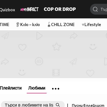
Quizbox
 TIME
👂 Клю – клю
🪀CHILL ZONE
⭐Lifestyle
Плейлисти
Любими
|
Пусни в плейлист