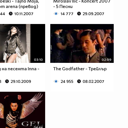
oeski - Tajno Moja,
Miroslav Ilic - Koncert 2007
rom arena (превод)
- 5 Песни
844
10.11.2007
14 777
29.09.2007
03:10
02:09
 на песента Inna -
The Godfather - Трейлър
3
29.10.2009
24 955
08.02.2007
04:44