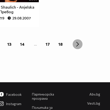
Shaulich - Anjelska
 Превод
219
29.08.2007
13
14
...
17
18
Партньорска
Abv.bg
Facebook
програма
Vesti.bg
Instagram
Политика за