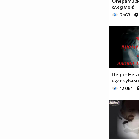
Оперативн
след мен!
2 163
Цеца - Не з
излекувам
12 061