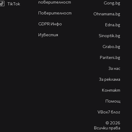
поверителност
Gong.bg
TikTok
Поверителност
Оhnamama.bg
GDPR Инфо
Edna.bg
Известия
Sinoptik.bg
Grabo.bg
Pariteni.bg
За нас
За реклама
Контакт
Помощ
VBox7 блог
© 2026
Всички права