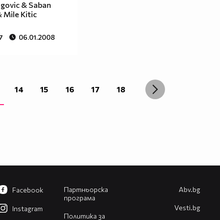
egovic & Saban
 Mile Kitic
7
06.01.2008
14
15
16
17
18
Партньорска
Abv.bg
Facebook
програма
Vesti.bg
Instagram
Политика за