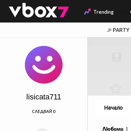
Member of
👾
Trending
🎉 PARTY
lisicata711
Начало
СЛЕДВАЙ
0
Любими
|