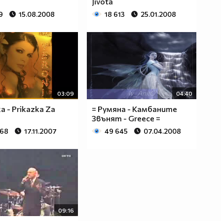
а
Jivota
9
15.08.2008
18 613
25.01.2008
03:09
04:40
a - Prikazka Za
= Румяна - Камбаните
Звънят - Greece =
368
17.11.2007
49 645
07.04.2008
09:16