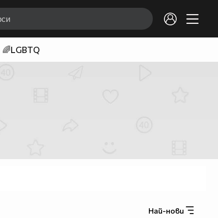
🌈LGBTQ
Най-нови