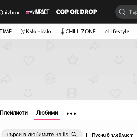
Quizbox
 TIME
👂 Клю – клю
🪀CHILL ZONE
⭐Lifestyle
Плейлисти
Любими
|
Пусни в плейлист