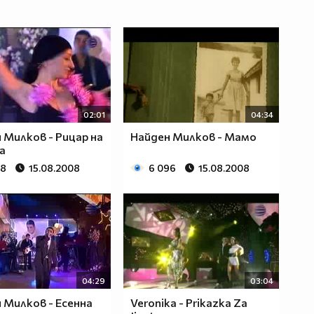
02:01
04:34
 Милков - Рицар на
Найден Милков - Мамо
а
08
15.08.2008
6 096
15.08.2008
04:29
03:04
 Милков - Есенна
Veronika - Prikazka Za