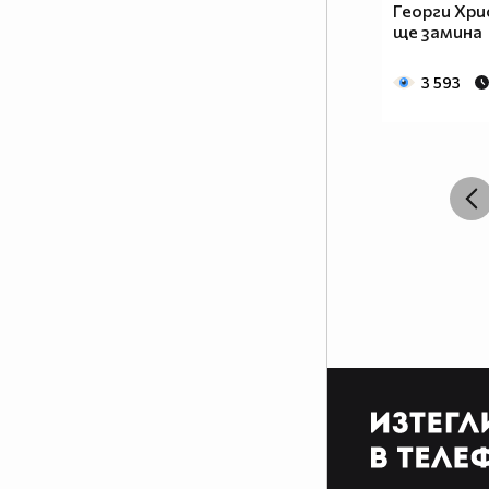
Георги Хри
ще замина
3 593