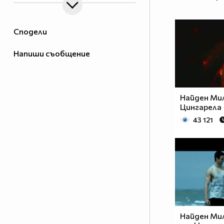
Сподели
Напиши съобщение
Найден Мил
Цингарела
43 121
Найден Мил