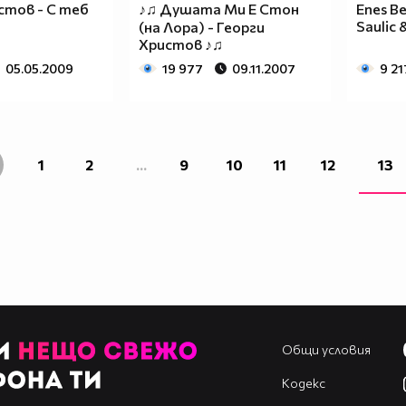
стов - С теб
♪♫ Душата Ми Е Стон
Enes B
Saulic &
(на Лора) - Георги
Христов ♪♫
05.05.2009
19 977
09.11.2007
9 21
1
2
...
9
10
11
12
13
Общи условия
Кодекс