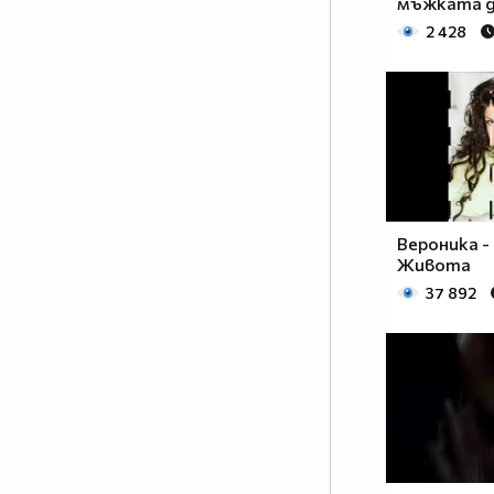
мъжката 
2 428
Вероника -
Живота
37 892