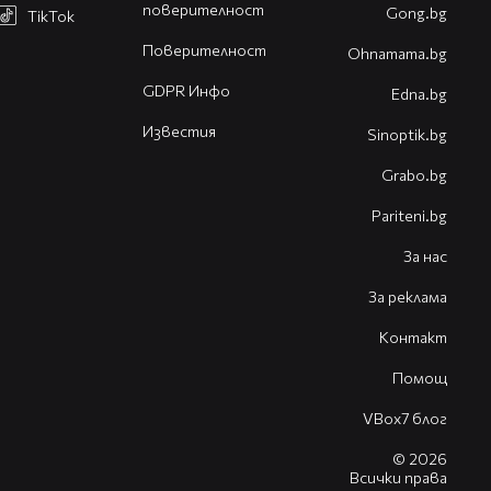
поверителност
Gong.bg
TikTok
Поверителност
Оhnamama.bg
GDPR Инфо
Edna.bg
Известия
Sinoptik.bg
Grabo.bg
Pariteni.bg
За нас
За реклама
Контакт
Помощ
VBox7 блог
© 2026
Всички права