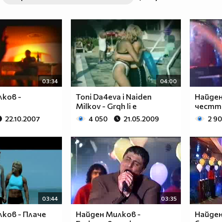
03:34
04:00
ков -
Toni Da4eva i Naiden
Найден
Milkov - Grqh li e
честт
22.10.2007
4 050
21.05.2009
2 9
03:44
03:35
ков - Плаче
Найден Милков -
Найден