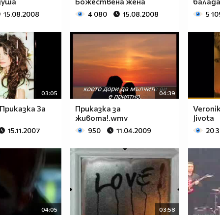
душа
Божествена жена
балад
15.08.2008
4 080
15.08.2008
5 10
03:05
04:39
 Приказка За
Приказка за
Veronik
живота!.wmv
Jivota
15.11.2007
950
11.04.2009
20 
04:05
03:58