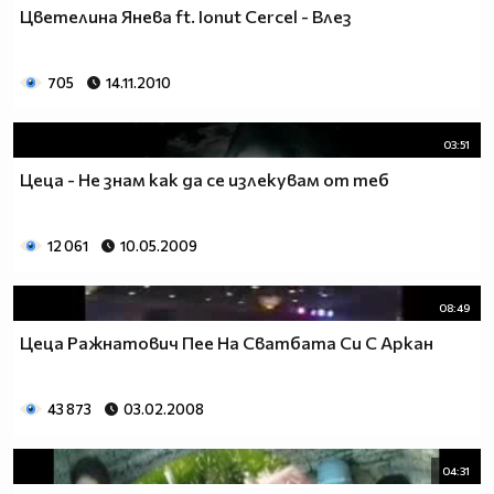
Цветелина Янева ft. Ionut Cercel - Влез
705
14.11.2010
03:51
Цеца - Не знам как да се излекувам от теб
12 061
10.05.2009
08:49
Цеца Ражнатович Пее На Сватбата Си С Аркан
43 873
03.02.2008
04:31