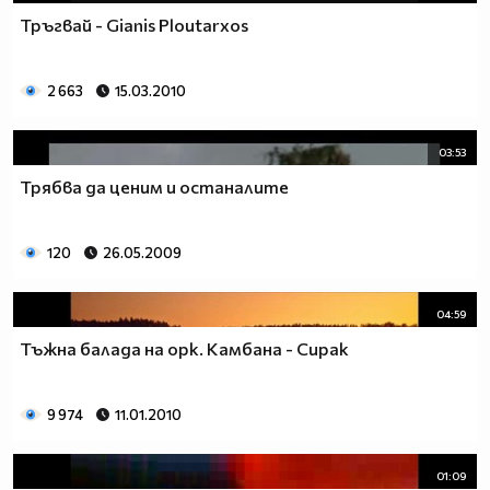
Тръгвай - Gianis Ploutarxos
2 663
15.03.2010
03:53
Трябва да ценим и останалите
120
26.05.2009
04:59
Тъжна балада на орк. Камбана - Сирак
9 974
11.01.2010
01:09