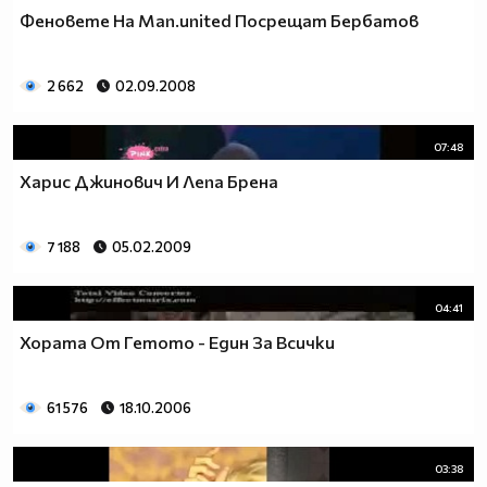
Феновете На Man.united Посрещат Бербатов
2 662
02.09.2008
07:48
Харис Джинович И Лепа Брена
7 188
05.02.2009
04:41
Хората От Гетото - Един За Всички
61 576
18.10.2006
03:38