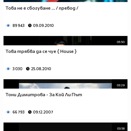
Това не е сбогуване ... / превод /
89 943
09.09.2010
05:50
Това трябва да се чуе { House }
3 030
25.08.2010
03:29
Тони Димитрова - За Кой Ли Път
66 793
09.12.2007
03:58