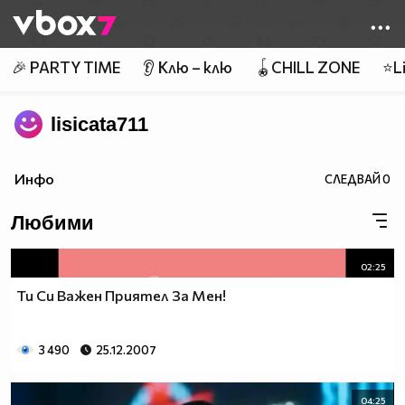
Member of
👾
🎉 PARTY TIME
👂 Клю – клю
🪀CHILL ZONE
⭐Li
lisicata711
Инфо
СЛЕДВАЙ
0
Любими
02:25
Ти Си Важен Приятел За Мен!
3 490
25.12.2007
04:25