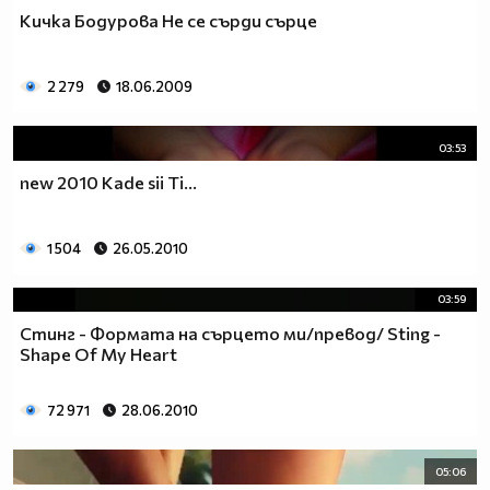
Кичка Бодурова Не се сърди сърце
2 279
18.06.2009
03:53
new 2010 Kade sii Ti...
1 504
26.05.2010
03:59
Стинг - Формата на сърцето ми/превод/ Sting -
Shape Of My Heart
72 971
28.06.2010
05:06