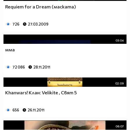
Requiem for a Dream (маската)
726
27.03.2009
03:04
мма
72 086
28.11.2011
02:09
Khanwars! Клан: Velikite , Свят 5
656
26.11.2011
06:07