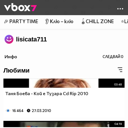
Member of
👾
🎉 PARTY TIME
👂 Клю – клю
🪀CHILL ZONE
⭐Li
lisicata711
Инфо
СЛЕДВАЙ
0
Любими
03:48
Таня Боева - Кой е Тузара Cd Rip 2010
16 464
27.03.2010
04:19