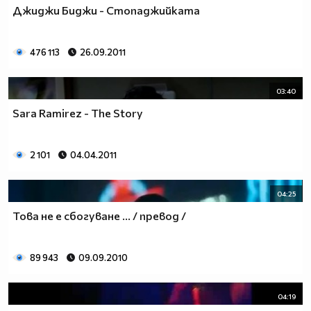
Джиджи Биджи - Стопаджийката
476 113
26.09.2011
03:40
Sara Ramirez - The Story
2 101
04.04.2011
04:25
Това не е сбогуване ... / превод /
89 943
09.09.2010
04:19