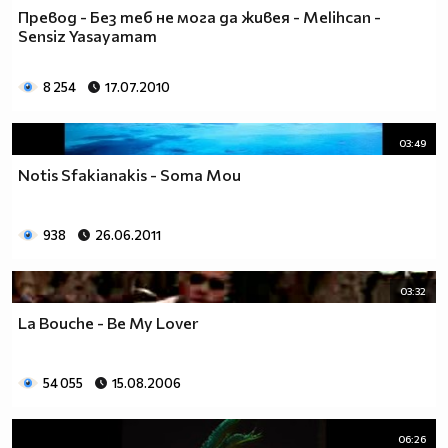
Превод - Без теб не мога да живея - Melihcan -
Sensiz Yasayamam
8 254
17.07.2010
03:49
Notis Sfakianakis - Soma Mou
938
26.06.2011
03:32
La Bouche - Be My Lover
54 055
15.08.2006
06:26