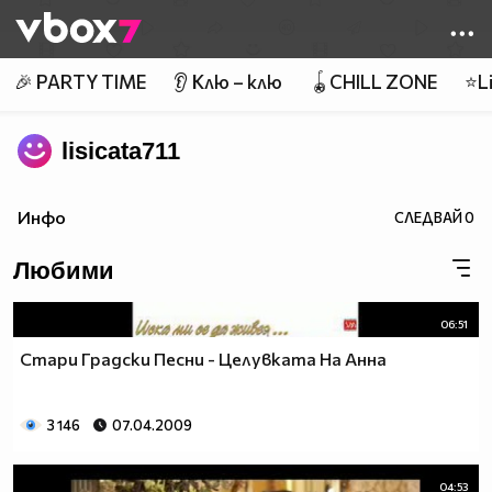
Member of
👾
🎉 PARTY TIME
👂 Клю – клю
🪀CHILL ZONE
⭐Li
lisicata711
Инфо
СЛЕДВАЙ
0
Любими
06:51
Стари Градски Песни - Целувката На Анна
3 146
07.04.2009
04:53