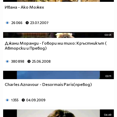
Ивана - Ако Можех
26 066
23.07.2007
03:01
Джани Моранди - Говори ми тихо: Кръстникът (
Авторски и Превод)
380 898
25.06.2008
03:11
Charles Aznavour - Desormais Paris(превод)
1 355
04.09.2009
04:49