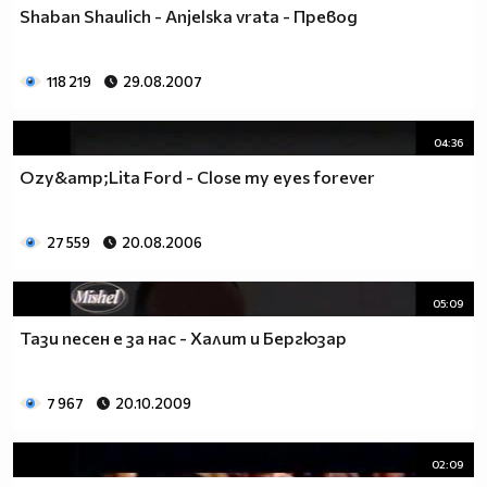
Shaban Shaulich - Anjelska vrata - Превод
118 219
29.08.2007
04:36
Ozy&amp;Lita Ford - Close my eyes forever
27 559
20.08.2006
05:09
Тази песен е за нас - Халит и Бергюзар
7 967
20.10.2009
02:09