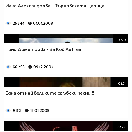
Илка Александрова - Търновската Царица
25 544
01.01.2008
03:29
Тони Димитрова - За Кой Ли Път
66 793
09.12.2007
04:51
Една от най великите сръбски песни!!!
9 813
13.01.2009
04:44