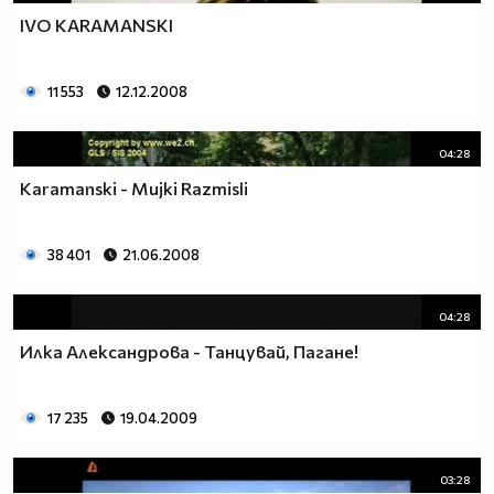
IVO KARAMANSKI
11 553
12.12.2008
04:28
Karamanski - Mujki Razmisli
38 401
21.06.2008
04:28
Илка Александрова - Танцувай, Пагане!
17 235
19.04.2009
03:28