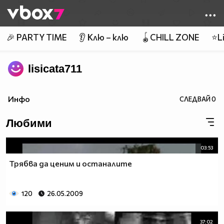
Member of
👾
🎉 PARTY TIME
👂 Клю – клю
🪀CHILL ZONE
⭐Li
lisicata711
Инфо
СЛЕДВАЙ
0
Любими
03:53
Трябва да ценим и останалите
120
26.05.2009
37:02