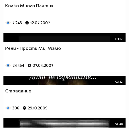
Колко Много Платих
7 243
12.07.2007
03:32
Рени - Прости Ми, Мамо
24 454
07.04.2007
03:52
Страдание
306
29.10.2009
02:48