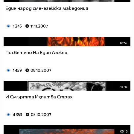
Един народ сме-егейска македония
1 245
11.11.2007
01:52
Посветено На Един Лъжец
1 459
08.10.2007
02:32
И Смъртта Изпитва Страх
4 353
05.10.2007
05:16