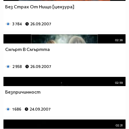
Без Страх От Нищо [цензура]
3 784
26.09.2007
02:36
Смърт В Смъртта
2 958
26.09.2007
02:59
Безпричинност
1 686
24.09.2007
02:31