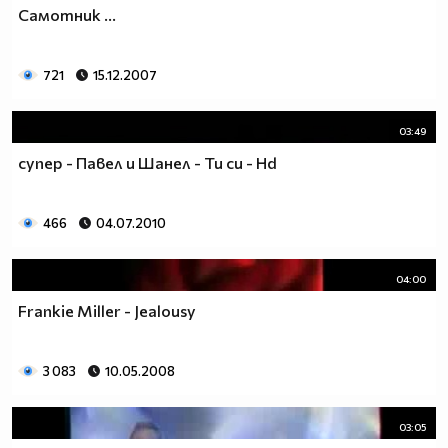
Самотник ...
721
15.12.2007
03:49
супер - Павел и Шанел - Ти си - Hd
466
04.07.2010
04:00
Frankie Miller - Jealousy
3 083
10.05.2008
03:05