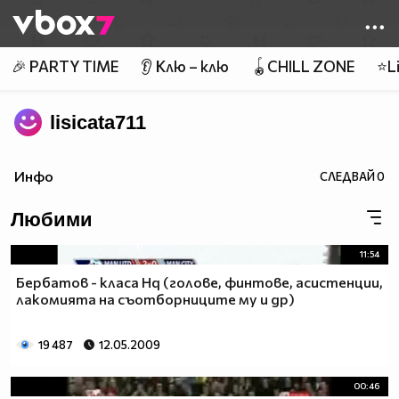
Member of
👾
🎉 PARTY TIME
👂 Клю – клю
🪀CHILL ZONE
⭐Li
lisicata711
Инфо
СЛЕДВАЙ
0
Любими
11:54
Бербатов - класа Hq (голове, финтове, асистенции,
лакомията на съотборниците му и др)
19 487
12.05.2009
00:46