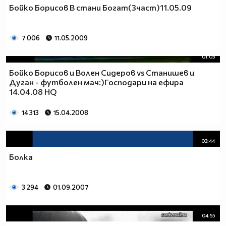
Бойко Борисов В стани Богат(3част)11.05.09
7 006
11.05.2009
01:05
Бойко Борисов и Волен Сидеров vs Станишев и
Дуган - футболен мач:)Господари на ефира
14.04.08 HQ
14 313
15.04.2008
03:44
Болка
3 294
01.09.2007
04:55