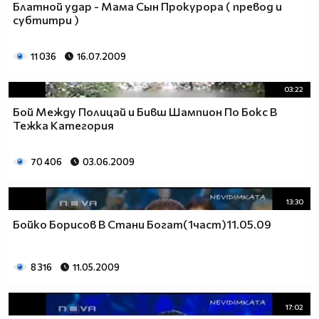
Блатной удар - Мама Сын Прокурора ( превод и
субтитри )
11 036
16.07.2009
03:22
Бой Между Полицай и Бивш Шампион По Бокс В
Тежка Категория
70 406
03.06.2009
13:30
Бойко Борисов В Стани Богат(1част)11.05.09
8 316
11.05.2009
17:02