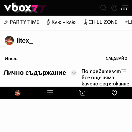
Member of
👾
🎉 PARTY TIME
👂 Клю – клю
🪀CHILL ZONE
⭐Li
litex_
Инфо
СЛЕДВАЙ
0
Потребителят
Лично съдържание
все още няма
качено съдържание.