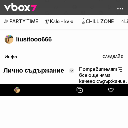
Member of
👾
🎉 PARTY TIME
👂 Клю – клю
🪀CHILL ZONE
⭐Li
liusitooo666
Инфо
СЛЕДВАЙ
0
Потребителят
Лично съдържание
все още няма
качено съдържание.