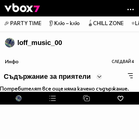
Member of
👾
🎉 PARTY TIME
👂 Клю – клю
🪀CHILL ZONE
⭐Li
loff_music_00
Инфо
СЛЕДВАЙ
4
Съдържание за приятели
Потребителят все още няма качено съдържание.