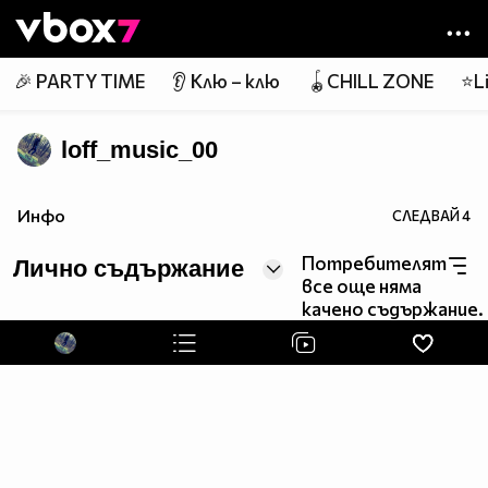
Member of
👾
🎉 PARTY TIME
👂 Клю – клю
🪀CHILL ZONE
⭐Li
loff_music_00
Инфо
СЛЕДВАЙ
4
Потребителят
Лично съдържание
все още няма
качено съдържание.