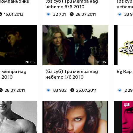
 Компаньонки
(бг суб) Три метра над
(бг су
небето 6/6 2010
небето
15.01.2013
32 701
26.07.2011
33 
20:05
20:05
ри метра над
(бг суб) Три метра над
Bg Rap 
 2010
небето 1/6 2010
26.07.2011
83 932
26.07.2011
2 29