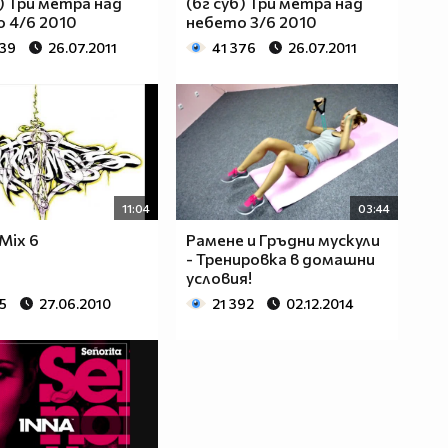
б) Три метра над
(бг суб) Три метра над
 4/6 2010
небето 3/6 2010
939
26.07.2011
41 376
26.07.2011
11:04
03:44
Mix 6
Рамене и Гръдни мускули
- Тренировка в домашни
условия!
5
27.06.2010
21 392
02.12.2014