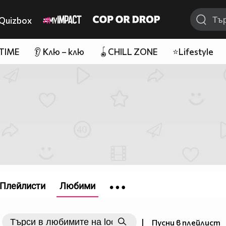
Quizbox
 TIME
👂 Клю – клю
🪀CHILL ZONE
⭐Lifestyle
Плейлисти
Любими
|
Пусни в плейлист