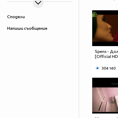
Сподели
Напиши съобщение
Spens - До
[Official H
304 140