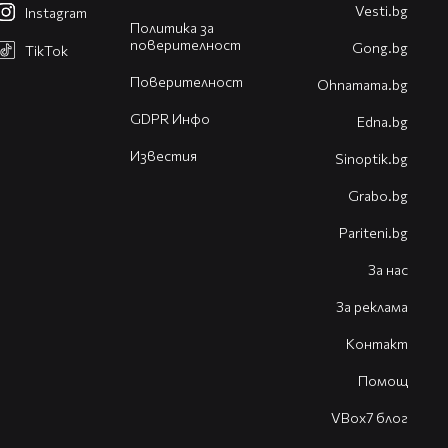
Vesti.bg
Instagram
Политика за
поверителност
Gong.bg
TikTok
Поверителност
Оhnamama.bg
GDPR Инфо
Edna.bg
Известия
Sinoptik.bg
Grabo.bg
Pariteni.bg
За нас
За реклама
Контакт
Помощ
VBox7 блог