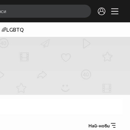
🌈LGBTQ
Най-нови