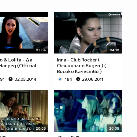
03:04
04:10
o & Lolita - Да
Inna - Club Rocker (
Напред (Official
Официално Видео ) (
Високо Качество )
991
02.05.2014
184
29.06.2011
20:05
20:05