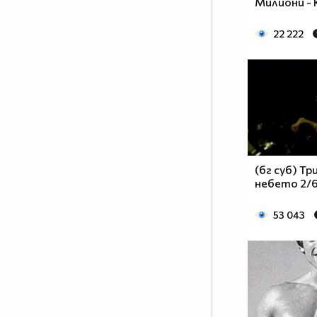
Милиони -
22 222
(бг суб) Т
небето 2/6
53 043