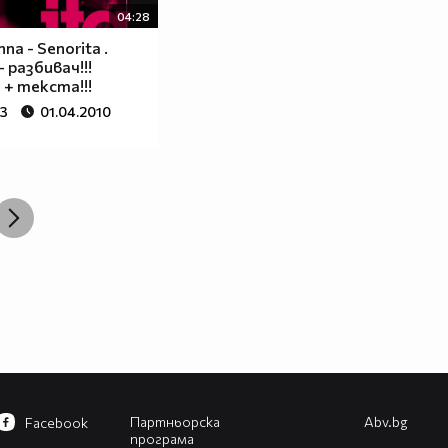
04:28
nna - Senorita .
 разбивач!!!
 + текста!!!
93
01.04.2010
Партньорска
Abv.bg
Facebook
програма