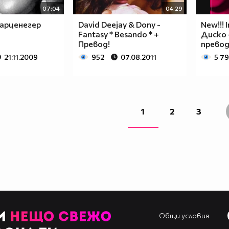
07:04
04:29
арценегер
David Deejay & Dony -
New!!! I
Fantasy * Besando * +
Диско -
Превод!
превод
21.11.2009
952
07.08.2011
5 7
1
2
3
Общи условия