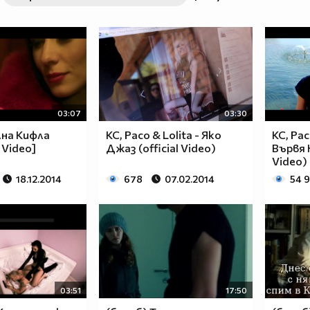
03:07
03:30
лна Кифла
KC, Paco & Lolita - Яко
KC, Pac
D Video]
Джаз (official Video)
Вървя 
Video)
18.12.2014
678
07.02.2014
54 
03:51
17:50