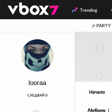
Member of
👾
Trending
🎉 PARTY
looraa
Начало
СЛЕДВАЙ
0
Любими
|