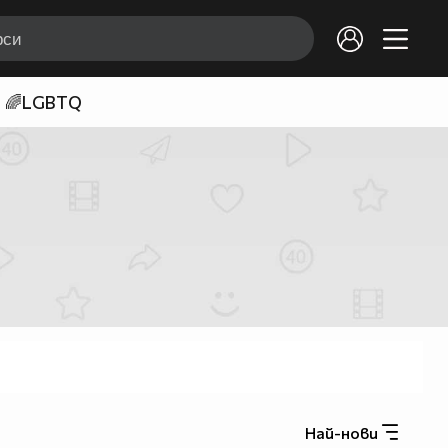
🌈LGBTQ
Най-нови