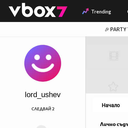
Member of
👾
Trending
🎉 PARTY
lord_ushev
Начало
СЛЕДВАЙ
2
Лично съд