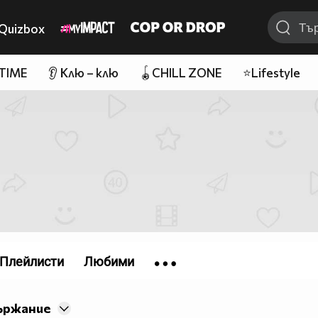
Quizbox
 TIME
👂 Клю – клю
🪀CHILL ZONE
⭐Lifestyle
Плейлисти
Любими
ържание