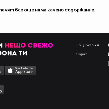
елят все още няма качено съдържание.
Общи условия
Кодекс