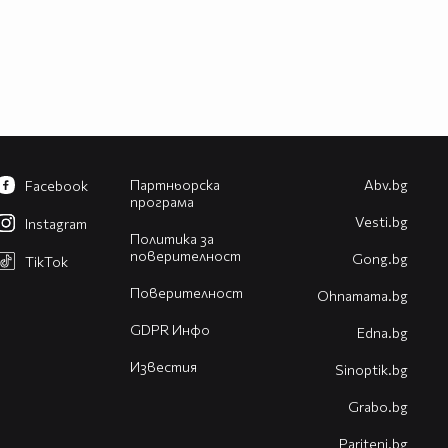
Партньорска
Abv.bg
Facebook
програма
Vesti.bg
Instagram
Политика за
поверителност
Gong.bg
TikTok
Поверителност
Оhnamama.bg
GDPR Инфо
Edna.bg
Известия
Sinoptik.bg
Grabo.bg
Pariteni.bg