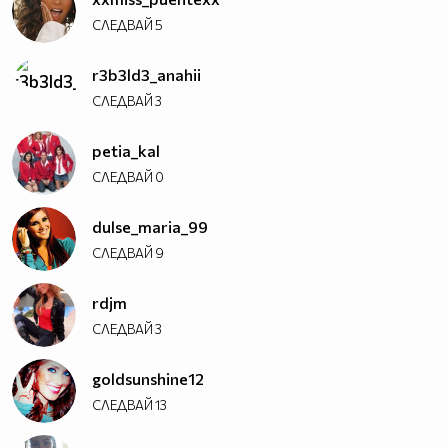
СЛЕДВАЙ
5
r3b3ld3_anahii
СЛЕДВАЙ
3
petia_kal
СЛЕДВАЙ
0
dulse_maria_99
СЛЕДВАЙ
9
rdjm
СЛЕДВАЙ
3
goldsunshine12
СЛЕДВАЙ
13