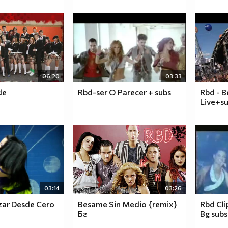
06:20
03:33
de
Rbd-ser O Parecer + subs
Rbd - B
Live+s
03:14
03:26
zar Desde Cero
Besame Sin Medio {remix}
Rbd Cli
Бг
Bg subs