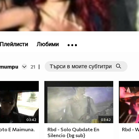
Плейлисти
Любими
бтитри
21
|
03:42
03:42
toto E Maimuna.
Rbd - Solo Qubdate En
Rbd - W
Silencio {bg sub}