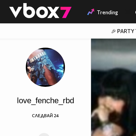
Member of
👾
Trending
🎉 PARTY
love_fenche_rbd
СЛЕДВАЙ
24
Вэче сЪм на ЛинИя..:D :P
█║▌│█│║▌║││█║▌│║▌║