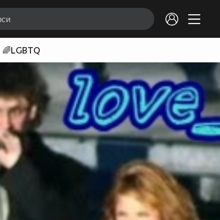
🌈LGBTQ