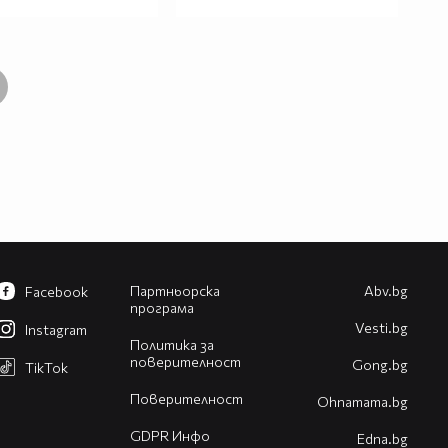
Партньорска
Abv.bg
Facebook
програма
Vesti.bg
Instagram
Политика за
поверителност
Gong.bg
TikTok
Поверителност
Оhnamama.bg
GDPR Инфо
Edna.bg