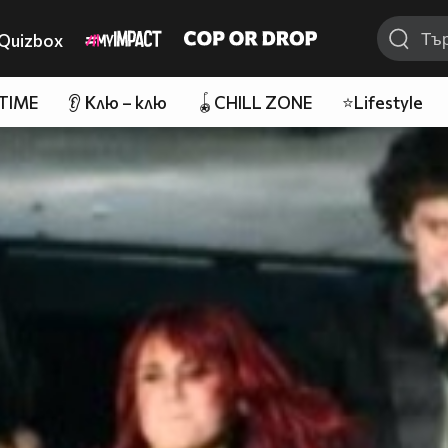
Quizbox
 TIME
👂 Клю – клю
🪀CHILL ZONE
⭐Lifestyle