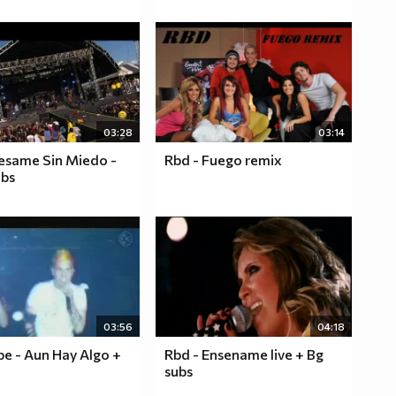
03:28
03:14
esame Sin Miedo -
Rbd - Fuego remix
ubs
03:56
04:18
pe - Aun Hay Algo +
Rbd - Ensename live + Bg
subs