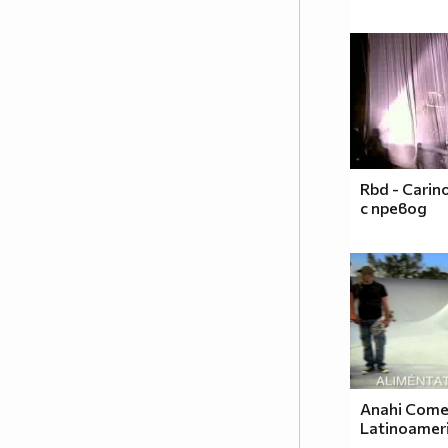
Rbd - Carin
с превод
Anahi Comer
Latinoamer