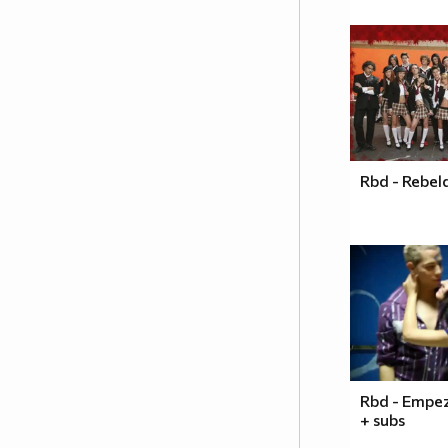
Rbd - Rebel
Rbd - Empe
+ subs