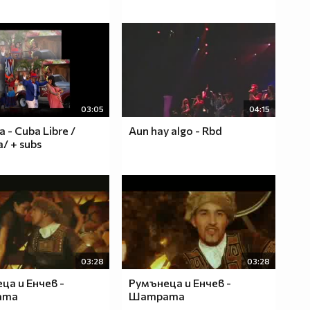
03:05
04:15
- Cuba Libre /
Aun hay algo - Rbd
/ + subs
03:28
03:28
ца и Енчев -
Румънеца и Енчев -
ата
Шатрата