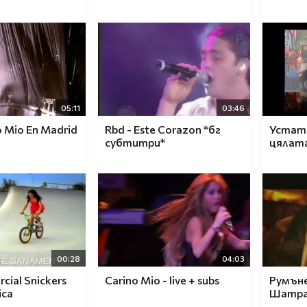
05:11
03:46
o Mio En Madrid
Rbd - Este Corazon *бг
Устата 
субтитри*
цялата
00:28
04:03
cial Snickers
Carino Mio - live + subs
Румъне
ica
Шатр