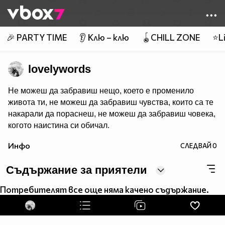
Member of
👾
🎉 PARTY TIME
👂 Клю – клю
🪀CHILL ZONE
⭐Li
lovelywords
Не можеш да забравиш нещо, което е променило
живота ти, не можеш да забравиш чувства, които са те
накарали да пораснеш, не можеш да забравиш човека,
когото наистина си обичал.
Инфо
СЛЕДВАЙ
0
Съдържание за приятели
Потребителят все още няма качено съдържание.