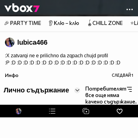
Member of
👾
🎉 PARTY TIME
👂 Клю – клю
🪀CHILL ZONE
⭐Li
lubica466
:X zatvarqi ne e prilichno da zqpach chujd profil
:P :D :D :D :D :D :D :D :D :D :D :D :D :D :D :D :D :D :D
Инфо
СЛЕДВАЙ
1
Потребителят
Лично съдържание
все още няма
качено съдържание.