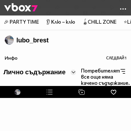
Member of
👾
🎉 PARTY TIME
👂 Клю – клю
🪀CHILL ZONE
⭐Li
lubo_brest
Инфо
СЛЕДВАЙ
1
Потребителят
Лично съдържание
все още няма
качено съдържание.