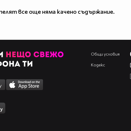
елят все още няма качено съдържание.
Общи условия
Кодекс