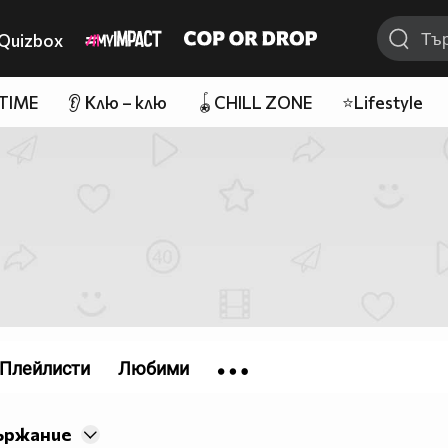
Quizbox
 TIME
👂 Клю – клю
🪀CHILL ZONE
⭐Lifestyle
Плейлисти
Любими
ържание