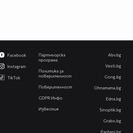
Партньорска
Abv.bg
Facebook
програма
Vesti.bg
Instagram
Политика за
поверителност
Gong.bg
TikTok
Поверителност
Оhnamama.bg
GDPR Инфо
Edna.bg
Известия
Sinoptik.bg
Grabo.bg
Pariteni.bg