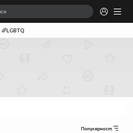
🌈LGBTQ
Популярност