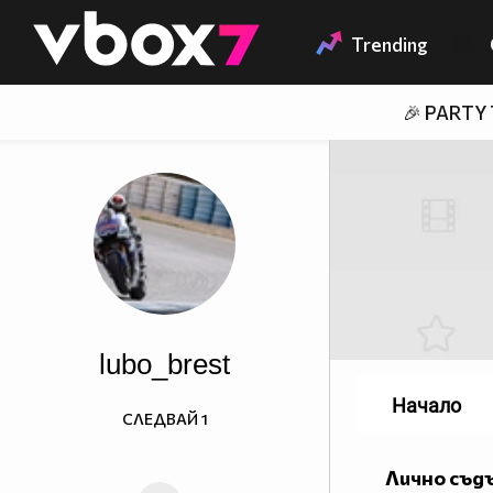
Member of
👾
Trending
🎉 PARTY
lubo_brest
Начало
СЛЕДВАЙ
1
Лично съд