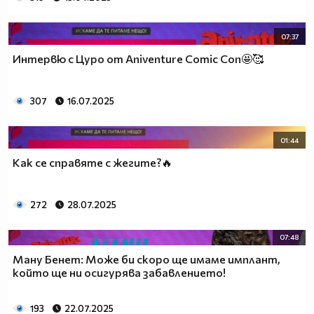
07:37
Интервю с Цуро от Aniventure Comic Con🤩🥰
307
16.07.2025
01:44
Как се справяте с жегите?🔥
272
28.07.2025
07:48
Ману Бенет: Може би скоро ще имаме имплант,
който ще ни осигурява забавлението!
193
22.07.2025