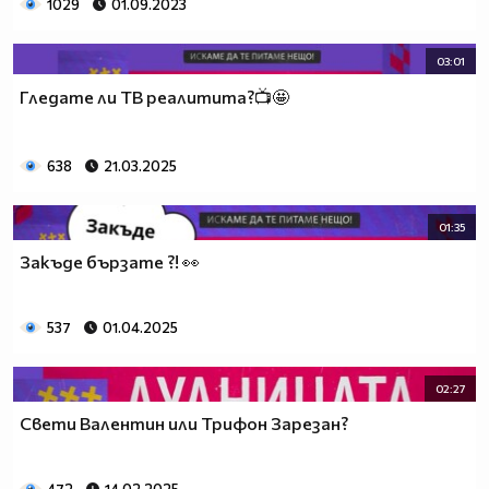
1029
01.09.2023
03:01
Гледате ли TВ реалитита?📺🤩
638
21.03.2025
01:35
Закъде бързате ?! 👀
537
01.04.2025
02:27
Свети Валентин или Трифон Зарезан?