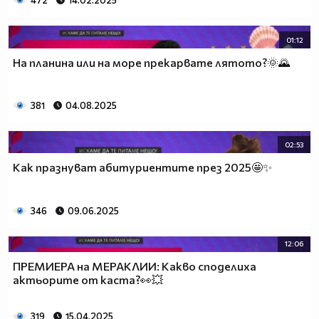
472
14.02.2025
01:12
На планина или на море прекарвате лятото?🌞🌄
381
04.08.2025
02:53
Как празнуват абитуриентите през 2025🤩✨
346
09.06.2025
12:06
ПРЕМИЕРА на МЕРАКЛИИ: Какво споделиха
актьорите от каста?👀💥
319
15.04.2025