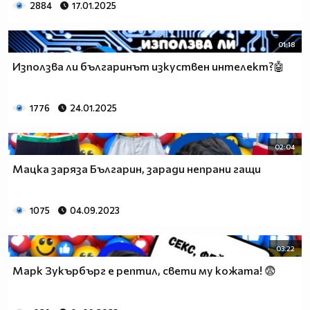
2884
17.01.2025
01:18
Използва ли българинът изкуствен интелект?🤖
1776
24.01.2025
02:04
Мацка заряза Българин, заради непрани гащи
1075
04.09.2023
03:22
Марк Зукърбърг е рептил, свети му кожата! 😨