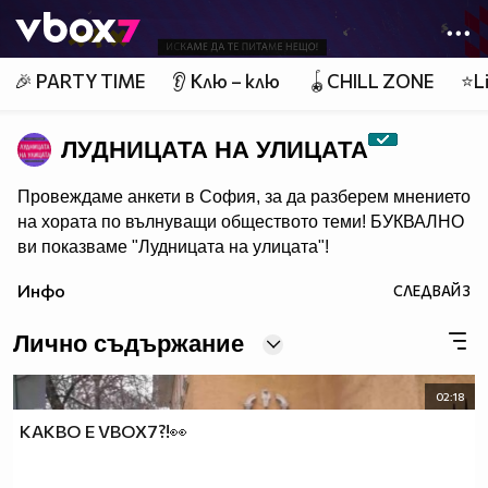
Member of
👾
🎉 PARTY TIME
👂 Клю – клю
🪀CHILL ZONE
⭐Li
ЛУДНИЦАТА НА УЛИЦАТА
Провеждаме анкети в София, за да разберем мнението
на хората по вълнуващи обществото теми! БУКВАЛНО
ви показваме "Лудницата на улицата"!
Инфо
СЛЕДВАЙ
3
Лично съдържание
02:18
КАКВО Е VBOX7?!👀