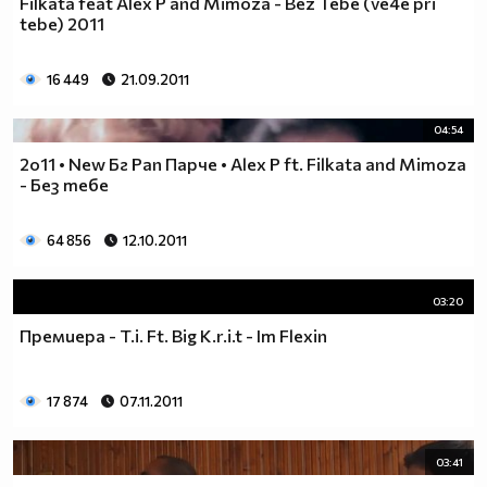
Filkata feat Alex P and Mimoza - Bez Tebe (ve4e pri
tebe) 2011
16 449
21.09.2011
04:54
2o11 • New Бг Рап Парче • Alex P ft. Filkata and Mimoza
- Без тебе
64 856
12.10.2011
03:20
Премиера - T.i. Ft. Big K.r.i.t - Im Flexin
17 874
07.11.2011
03:41