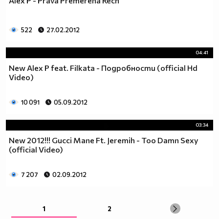
Alex P - Prava Premerena Rech
522
27.02.2012
04:41
New Alex P feat. Filkata - Подробности (official Hd
Video)
10 091
05.09.2012
03:34
New 2012!!! Gucci Mane Ft. Jeremih - Too Damn Sexy
(official Video)
7 207
02.09.2012
1
2