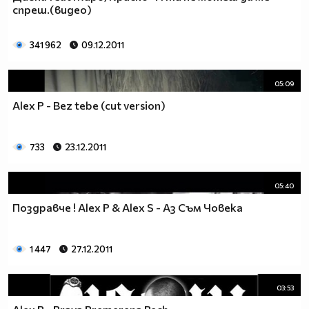
спреш.(видео)
341 962
09.12.2011
05:09
Alex P - Bez tebe (cut version)
733
23.12.2011
05:40
Поздравче ! Alex P & Alex S - Аз Съм Човека
1 447
27.12.2011
03:53