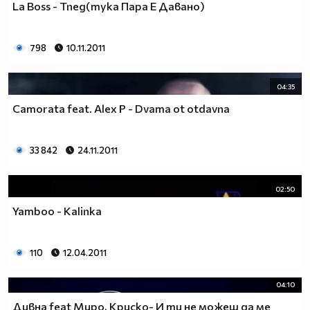
La Boss - Тпед(тука Пара Е Давано)
798
10.11.2011
04:35
Camorata feat. Alex P - Dvama ot otdavna
33 842
24.11.2011
02:50
Yamboo - Kalinka
110
12.04.2011
04:10
Дивна feat Миро, Криско- И ти не можеш да ме