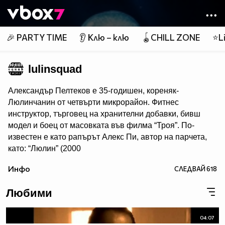
Member of
👾
🎉 PARTY TIME
👂 Клю – клю
🪀CHILL ZONE
⭐Li
lulinsquad
Александър Пелтеков е 35-годишен, кореняк-
Люлинчанин от четвърти микрорайон. Фитнес
инструктор, търговец на хранителни добавки, бивш
модел и боец от масовката във филма “Троя”. По-
известен е като рапърът Алекс Пи, автор на парчета,
като: “Люлин” (2000
г.), "Аре Плесни"(2007), "Моя Блок"(2010), "Музика"
Инфо
СЛЕДВАЙ
618
(2011), "Бенефиза"(2012), "Белучи"
и "Пич"(2013), "The Cypher" и "Хляб за очите" (2014).
Любими
Александър Атанасов Пелтеков или най-добре Сандо,
както е известен на всички в квартала се крие зад така
04:07