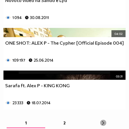
Novoto video na Sando e Lyd
1 094
30.08.2011
04:02
ONE SHOT: ALEX P - The Cypher [Official Episode 004]
109 197
25.06.2014
03:31
Sarafa ft. Alex P - KING KONG
23 333
18.07.2014
1
2