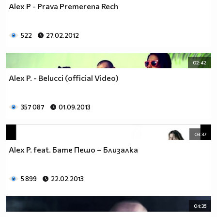
Alex P - Prava Premerena Rech
522
27.02.2012
02:42
Alex P. - Belucci (official Video)
357 087
01.09.2013
03:37
Alex P. feat. Бате Пешо – Близалка
5 899
22.02.2013
04:35