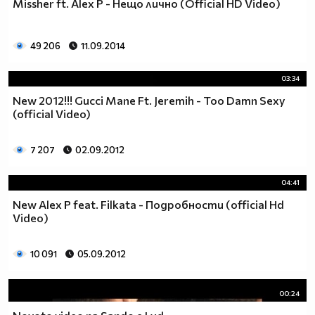
Missher ft. Alex P - Нещо лично (Official HD Video)
49 206
11.09.2014
03:34
New 2012!!! Gucci Mane Ft. Jeremih - Too Damn Sexy
(official Video)
7 207
02.09.2012
04:41
New Alex P feat. Filkata - Подробности (official Hd
Video)
10 091
05.09.2012
00:24