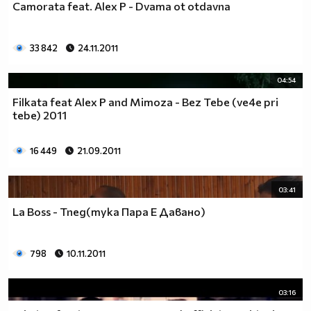
Camorata feat. Alex P - Dvama ot otdavna
33 842
24.11.2011
04:54
Filkata feat Alex P and Mimoza - Bez Tebe (ve4e pri
tebe) 2011
16 449
21.09.2011
03:41
La Boss - Тпед(тука Пара Е Давано)
798
10.11.2011
03:16