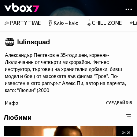
Member of
👾
🎉 PARTY TIME
👂 Клю – клю
🪀CHILL ZONE
⭐Li
lulinsquad
Александър Пелтеков е 35-годишен, кореняк-
Люлинчанин от четвърти микрорайон. Фитнес
инструктор, търговец на хранителни добавки, бивш
модел и боец от масовката във филма “Троя”. По-
известен е като рапърът Алекс Пи, автор на парчета,
като: “Люлин” (2000
г.), "Аре Плесни"(2007), "Моя Блок"(2010), "Музика"
Инфо
СЛЕДВАЙ
618
(2011), "Бенефиза"(2012), "Белучи"
и "Пич"(2013), "The Cypher" и "Хляб за очите" (2014).
Любими
Александър Атанасов Пелтеков или най-добре Сандо,
както е известен на всички в квартала се крие зад така
04:07