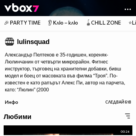
Member of
👾
🎉 PARTY TIME
👂 Клю – клю
🪀CHILL ZONE
⭐Li
lulinsquad
Александър Пелтеков е 35-годишен, кореняк-
Люлинчанин от четвърти микрорайон. Фитнес
инструктор, търговец на хранителни добавки, бивш
модел и боец от масовката във филма “Троя”. По-
известен е като рапърът Алекс Пи, автор на парчета,
като: “Люлин” (2000
г.), "Аре Плесни"(2007), "Моя Блок"(2010), "Музика"
Инфо
СЛЕДВАЙ
618
(2011), "Бенефиза"(2012), "Белучи"
и "Пич"(2013), "The Cypher" и "Хляб за очите" (2014).
Любими
Александър Атанасов Пелтеков или най-добре Сандо,
както е известен на всички в квартала се крие зад така
00:24